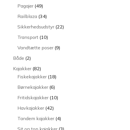
varer
49
Pagajer
49
varer
34
Railblaza
34
varer
22
Sikkerhedsudstyr
22
varer
10
Transport
10
varer
9
Vandtætte poser
9
varer
2
Både
2
varer
82
Kajakker
82
varer
18
Fiskekajakker
18
varer
6
Børnekajakker
6
varer
10
Fritidskajakker
10
varer
42
Havkajakker
42
varer
4
Tandem kajakker
4
varer
3
Sit on top kajakker
3