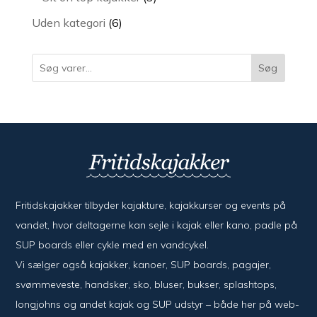
varer
6
Uden kategori
6
varer
Søg
Fritidskajakker tilbyder kajak­ture, kajak­kurser og events på
vandet, hvor del­ta­ger­ne kan sejle i kajak eller kano, padle på
SUP boards eller cykle med en vand­cykel.
Vi sælger også kajak­ker, kanoer, SUP boards, pagajer,
svømme­veste, hand­sker, sko, bluser, bukser, splash­tops,
long­johns og andet kajak og SUP udstyr – både her på web­