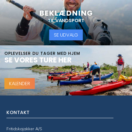
BEKLÆDNING
TIL VANDSPORT
SE UDVALG
OPLEVELSER DU TAGER MED HJEM
SE VORES TURE HER
KALENDER
KONTAKT
Fritidskajakker A/S