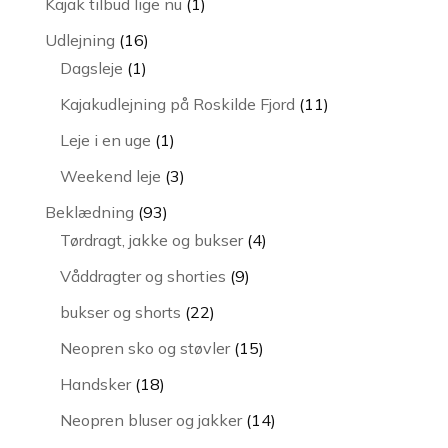
1
Kajak tilbud lige nu
1
vare
16
Udlejning
16
1
varer
Dagsleje
1
vare
11
Kajakudlejning på Roskilde Fjord
11
varer
1
Leje i en uge
1
vare
3
Weekend leje
3
varer
93
Beklædning
93
varer
4
Tørdragt, jakke og bukser
4
varer
9
Våddragter og shorties
9
varer
22
bukser og shorts
22
varer
15
Neopren sko og støvler
15
varer
18
Handsker
18
varer
14
Neopren bluser og jakker
14
varer