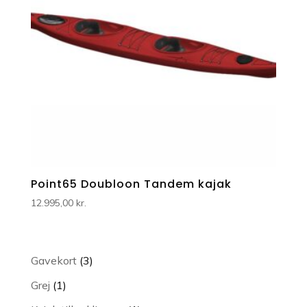
Point65 Doubloon Tandem kajak
12.995,00
kr.
3
Gavekort
3
varer
1
Grej
1
vare