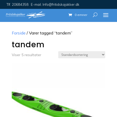
Tlf. 20684358 E-mail. Info@fritidskajakker.dk
0 emner
Forside
/ Varer tagged “tandem”
tandem
Viser 5 resultater