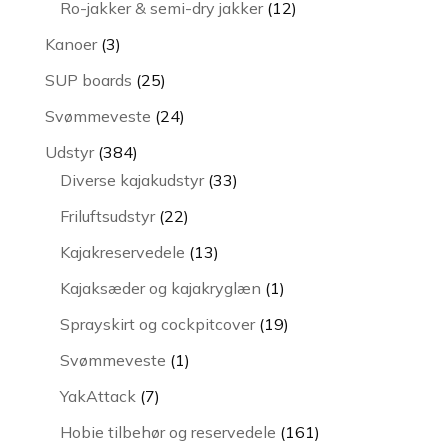
12
Ro-jakker & semi-dry jakker
12
varer
3
Kanoer
3
varer
25
SUP boards
25
varer
24
Svømmeveste
24
varer
384
Udstyr
384
varer
33
Diverse kajakudstyr
33
varer
22
Friluftsudstyr
22
varer
13
Kajakreservedele
13
varer
1
Kajaksæder og kajakryglæn
1
vare
19
Sprayskirt og cockpitcover
19
varer
1
Svømmeveste
1
vare
7
YakAttack
7
varer
161
Hobie tilbehør og reservedele
161