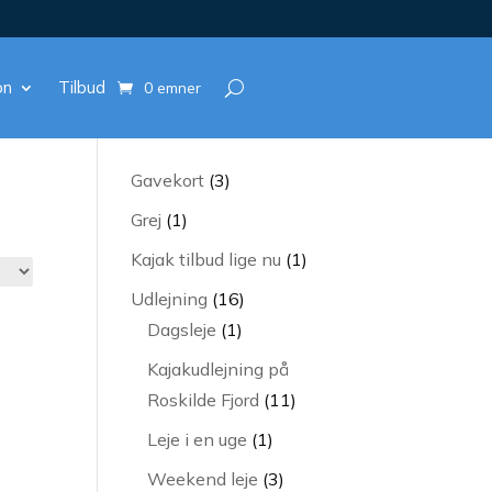
on
Tilbud
0 emner
3
Gavekort
3
varer
1
Grej
1
vare
1
Kajak tilbud lige nu
1
vare
16
Udlejning
16
1
varer
Dagsleje
1
vare
Kajakudlejning på
11
Roskilde Fjord
11
varer
1
Leje i en uge
1
vare
3
Weekend leje
3