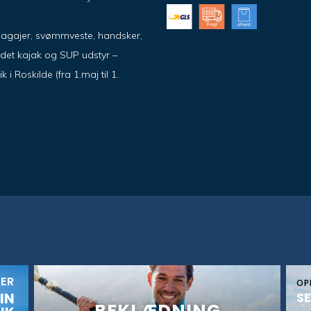
pagajer, svømmveste, handsker,
ndet kajak og SUP udstyr –
 Roskilde (fra 1.maj til 1.
KER
OP
IN
SE
BEKLÆDNING