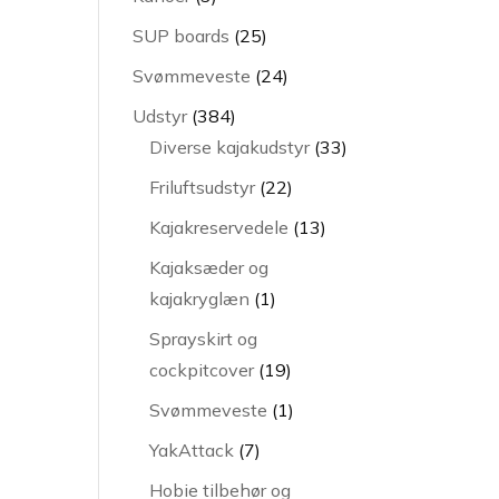
varer
25
SUP boards
25
varer
24
Svømmeveste
24
varer
384
Udstyr
384
varer
33
Diverse kajakudstyr
33
varer
22
Friluftsudstyr
22
varer
13
Kajakreservedele
13
varer
Kajaksæder og
1
kajakryglæn
1
vare
Sprayskirt og
19
cockpitcover
19
varer
1
Svømmeveste
1
vare
7
YakAttack
7
varer
Hobie tilbehør og