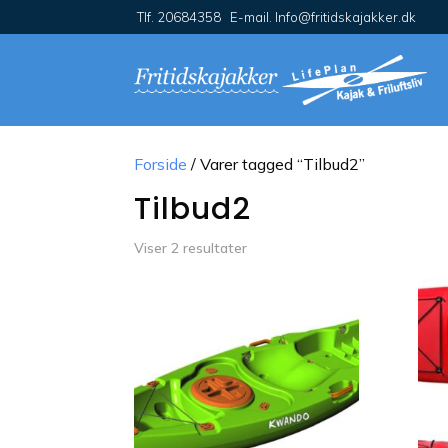
Tlf. 20684358 E-mail. Info@fritidskajakker.dk
Forside
/ Varer tagged “Tilbud2”
Tilbud2
Viser 2 resultater