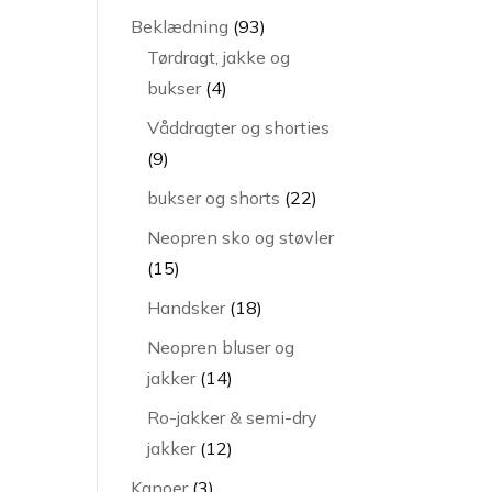
varer
93
Beklædning
93
varer
Tørdragt, jakke og
4
bukser
4
varer
Våddragter og shorties
9
9
varer
22
bukser og shorts
22
varer
Neopren sko og støvler
15
15
varer
18
Handsker
18
varer
Neopren bluser og
14
jakker
14
varer
Ro-jakker & semi-dry
12
jakker
12
varer
3
Kanoer
3