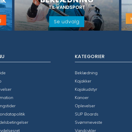
IK
TIL VANDSPORT
g
Se udvalg
NU
KATEGORIER
ide
Beklædning
p
Kajakker
velser
Kajakudstyr
rmation
Kanoer
ngstider
Oplevelser
ondatapolitik
SUP Boards
elsbetingelser
Svømmeveste
rydelsesret
Vandcykler