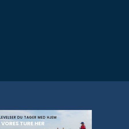
LEVELSER DU TAGER MED HJEM
 VORES TURE HER