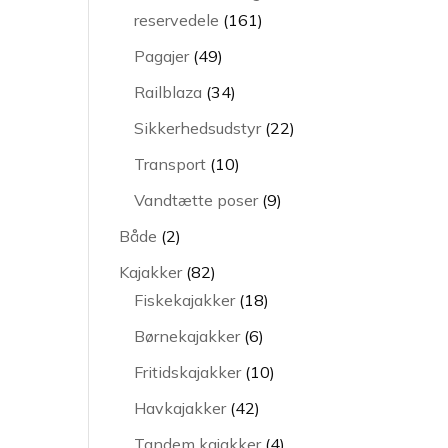
161
reservedele
161
varer
49
Pagajer
49
varer
34
Railblaza
34
varer
22
Sikkerhedsudstyr
22
varer
10
Transport
10
varer
9
Vandtætte poser
9
varer
2
Både
2
varer
82
Kajakker
82
varer
18
Fiskekajakker
18
varer
6
Børnekajakker
6
varer
10
Fritidskajakker
10
varer
42
Havkajakker
42
varer
4
Tandem kajakker
4