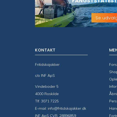
FANGSTSTATEST
Se udval
KONTAKT
ME
Fritidskajakker
Fors
Sho
c/o INF ApS
Ople
Vindeboder 5
Info
4000 Roskilde
Åbni
Tlf.
3071 7225
Pers
E-mail:
info@fritidskajakker.dk
Hand
INF ApS CVR. 28896859
Fort