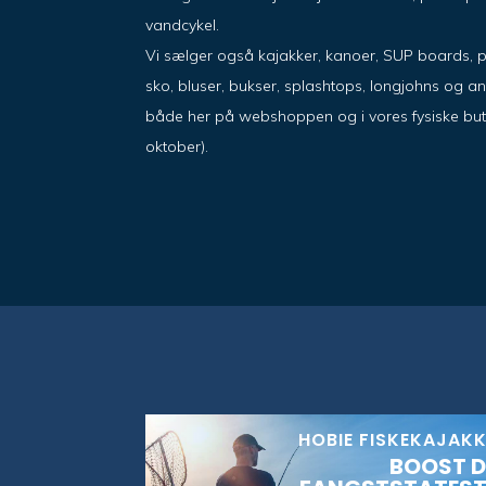
vandcykel.
Vi sælger også kajakker, kanoer, SUP boards, 
sko, bluser, bukser, splashtops, longjohns og a
både her på webshoppen og i vores fysiske butik i
oktober).
HOBIE FISKEKAJAK
BOOST D