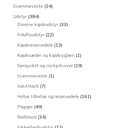
varer
24
Svømmeveste
24
varer
384
Udstyr
384
varer
33
Diverse kajakudstyr
33
varer
22
Friluftsudstyr
22
varer
13
Kajakreservedele
13
varer
1
Kajaksæder og kajakryglæn
1
vare
19
Sprayskirt og cockpitcover
19
varer
1
Svømmeveste
1
vare
7
YakAttack
7
varer
161
Hobie tilbehør og reservedele
161
varer
49
Pagajer
49
varer
34
Railblaza
34
varer
22
Sikkerhedsudstyr
22