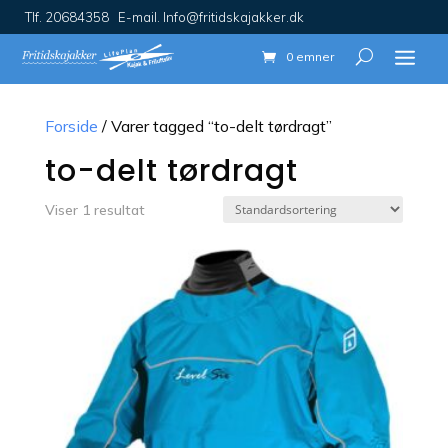
Tlf. 20684358 E-mail. Info@fritidskajakker.dk
0 emner
Forside
/ Varer tagged “to-delt tørdragt”
to-delt tørdragt
Viser 1 resultat