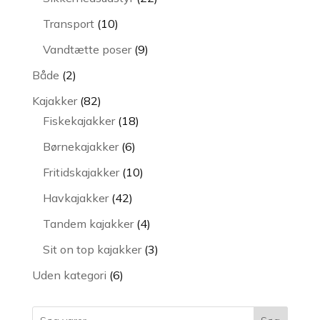
varer
10
Transport
10
varer
9
Vandtætte poser
9
varer
2
Både
2
varer
82
Kajakker
82
varer
18
Fiskekajakker
18
varer
6
Børnekajakker
6
varer
10
Fritidskajakker
10
varer
42
Havkajakker
42
varer
4
Tandem kajakker
4
varer
3
Sit on top kajakker
3
varer
6
Uden kategori
6
varer