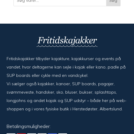
Søg
Fritidskajakker tilbyder kajak­ture, kajak­kurser og events på
vandet, hvor del­ta­ger­ne kan sejle i kajak eller kano, padle på
SUP boards eller cykle med en vand­cykel.
Vi sælger også kajak­ker, kanoer, SUP boards, pagajer,
svømme­veste, hand­sker, sko, bluser, bukser, splash­tops,
long­johns og andet kajak og SUP udstyr – både her på web­
shoppen og i vores fysiske butik i Her­sted­øster, Alberts­lund.
Betalingsmuligheder: