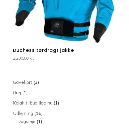
Duchess tørdragt jakke
2.200,00
kr.
3
Gavekort
3
varer
1
Grej
1
vare
1
Kajak tilbud lige nu
1
vare
16
Udlejning
16
1
varer
Dagsleje
1