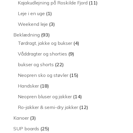
vare
11
Kajakudlejning på Roskilde Fjord
11
varer
1
Leje i en uge
1
vare
3
Weekend leje
3
varer
93
Beklædning
93
varer
4
Tørdragt, jakke og bukser
4
varer
9
Våddragter og shorties
9
varer
22
bukser og shorts
22
varer
15
Neopren sko og støvler
15
varer
18
Handsker
18
varer
14
Neopren bluser og jakker
14
varer
12
Ro-jakker & semi-dry jakker
12
varer
3
Kanoer
3
varer
25
SUP boards
25