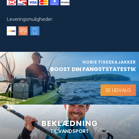
Leveringsmuligheder:
HOBIE FISKEKAJAKKER
BOOST DIN FANGSTSTATESTIK
SE UDVALG
BEKLÆDNING
TIL VANDSPORT