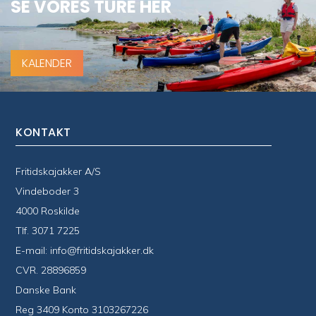
SE VORES TURE HER
KALENDER
KONTAKT
Fritidskajakker A/S
Vindeboder 3
4000 Roskilde
Tlf.
3071 7225
E-mail:
info@fritidskajakker.dk
CVR. 28896859
Danske Bank
Reg 3409 Konto 3103267226