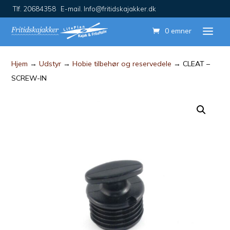
Tlf. 20684358 E-mail. Info@fritidskajakker.dk
0 emner
Hjem
→
Udstyr
→
Hobie tilbehør og reservedele
→ CLEAT –
SCREW-IN