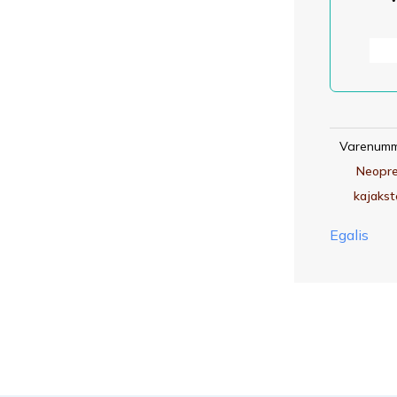
an
Varenumm
Neopre
kajakst
Egalis