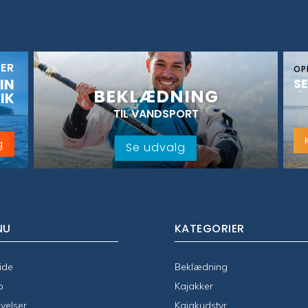
KER
OP
IN
SE
BEKLÆDNING
IK
TIL VANDSPORT
g
Se udvalg
NU
KATEGORIER
ide
Beklædning
p
Kajakker
velser
Kajakudstyr