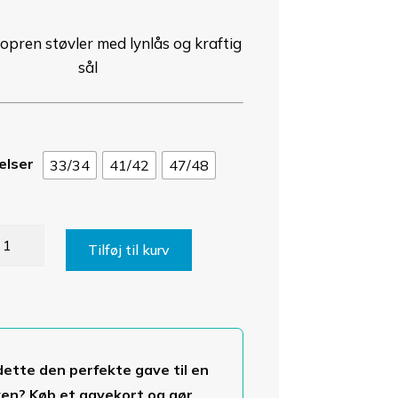
200,00 kr.
til
pren støvler med lynlås og kraftig
220,00 kr.
sål
elser
33/34
41/42
47/48
opren
Tilføj til kurv
øvler
lder
dder
g
kler
dette den perfekte gave til en
rme
ven? Køb et gavekort og gør