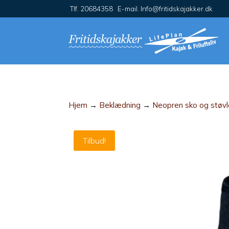
Tlf. 20684358 E-mail. Info@fritidskajakker.dk
Hjem
→
Beklædning
→
Neopren sko og støvl
Tilbud!