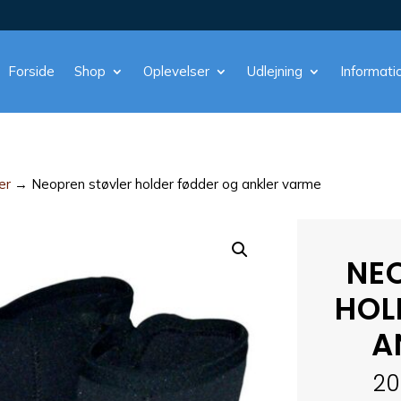
Forside
Shop
Oplevelser
Udlejning
Informati
er
→ Neopren støvler holder fødder og ankler varme
NE
HOL
A
20