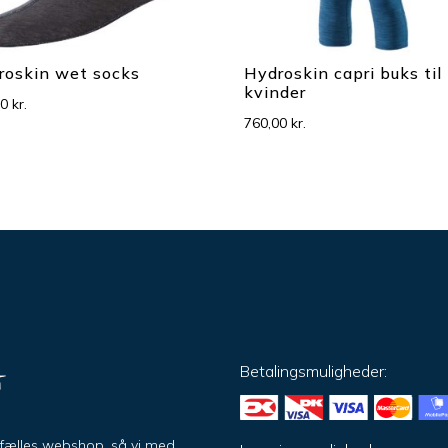
roskin wet socks
Hydroskin capri buks til
kvinder
00
kr.
760,00
kr.
Betalingsmuligheder:
ar fælles webshop, så vi med