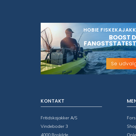
HOBIE FISKEKAJAK
BOOST D
FANGSTSTATEST
Se udval
KONTAKT
ME
Fritidskajakker A/S
Fors
Vindeboder 3
Sho
4000 Roskilde
Ople