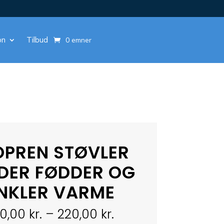
on
Tilbud
0 emner
OPREN STØVLER
DER FØDDER OG
NKLER VARME
Prisinterval:
0,00
kr.
–
220,00
kr.