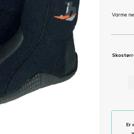
Varme neo
Skostørr
Ne
st
ho
fø
o
an
Er 
va