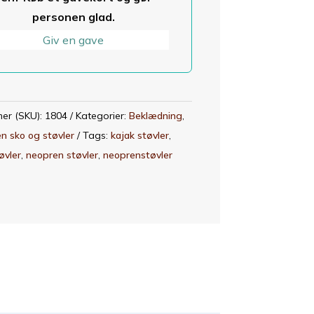
tal
personen glad.
Giv en gave
er (SKU):
1804
Kategorier:
Beklædning
,
n sko og støvler
Tags:
kajak støvler
,
øvler
,
neopren støvler
,
neoprenstøvler