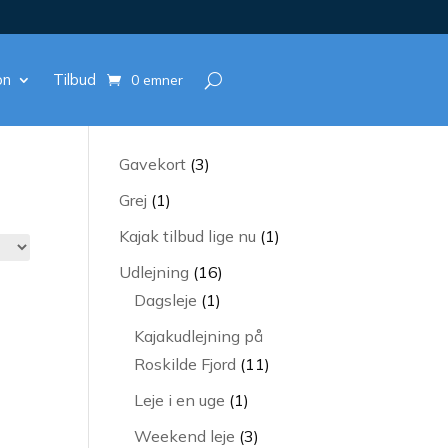
on
Tilbud
0 emner
3
Gavekort
3
varer
1
Grej
1
vare
1
Kajak tilbud lige nu
1
vare
16
Udlejning
16
1
varer
Dagsleje
1
vare
Kajakudlejning på
11
Roskilde Fjord
11
varer
1
Leje i en uge
1
vare
3
Weekend leje
3