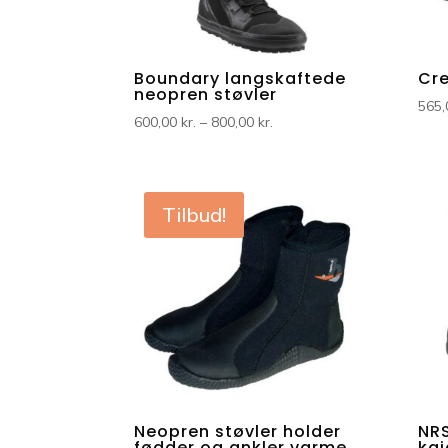
Boundary langskaftede
Cre
neopren støvler
565
Prisinterval:
600,00
kr.
–
800,00
kr.
600,00 kr.
til
800,00 kr.
Tilbud!
Neopren støvler holder
NR
fødder og ankler varme
ka