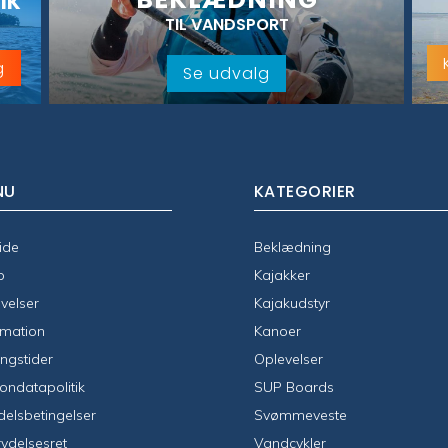
IK
TIL VANDSPORT
g
Se udvalg
NU
KATEGORIER
ide
Beklædning
p
Kajakker
velser
Kajakudstyr
rmation
Kanoer
ngstider
Oplevelser
ondatapolitik
SUP Boards
elsbetingelser
Svømmeveste
rydelsesret
Vandcykler