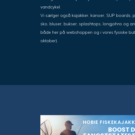
vandcykel.
Vi sælger også kajakker, kanoer, SUP boards, 
sko, bluser, bukser, splashtops, longjohns og a
både her på webshoppen og i vores fysiske butik i
oktober).
HOBIE FISKEKAJAK
BOOST D