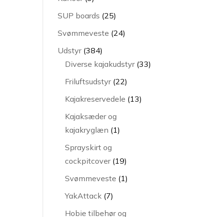
varer
25
SUP boards
25
varer
24
Svømmeveste
24
varer
384
Udstyr
384
varer
33
Diverse kajakudstyr
33
varer
22
Friluftsudstyr
22
varer
13
Kajakreservedele
13
varer
Kajaksæder og
1
kajakryglæn
1
vare
Sprayskirt og
19
cockpitcover
19
varer
1
Svømmeveste
1
vare
7
YakAttack
7
varer
Hobie tilbehør og