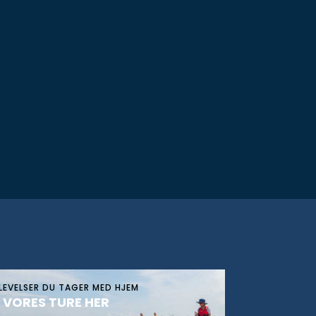
LEVELSER DU TAGER MED HJEM
 VORES TURE HER