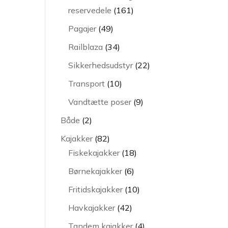
161
reservedele
161
varer
49
Pagajer
49
varer
34
Railblaza
34
varer
22
Sikkerhedsudstyr
22
varer
10
Transport
10
varer
9
Vandtætte poser
9
varer
2
Både
2
varer
82
Kajakker
82
varer
18
Fiskekajakker
18
varer
6
Børnekajakker
6
varer
10
Fritidskajakker
10
varer
42
Havkajakker
42
varer
4
Tandem kajakker
4