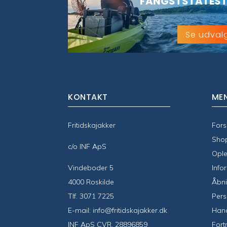
FANGSTSTATEST
Se udval
KONTAKT
ME
Fritidskajakker
Fors
Sho
c/o INF ApS
Ople
Vindeboder 5
Info
4000 Roskilde
Åbni
Tlf.
3071 7225
Pers
E-mail:
info@fritidskajakker.dk
Hand
INF ApS CVR. 28896859
Fort