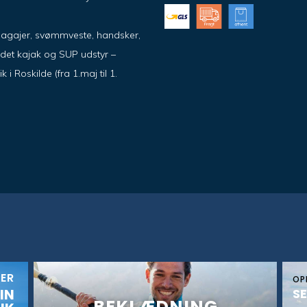
pagajer, svømmveste, handsker,
ndet kajak og SUP udstyr –
 Roskilde (fra 1.maj til 1.
KER
OP
IN
SE
BEKLÆDNING