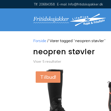
Tlf. 20684358 E-mail. Info@fritidskajakker.dk
Forside
/ Varer tagged “neopren støvler”
neopren støvler
Viser 5 resultater
Tilbud!