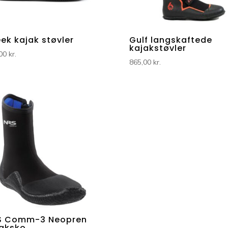
ek kajak støvler
Gulf langskaftede
kajakstøvler
,00
kr.
865,00
kr.
S Comm-3 Neopren
jaksko