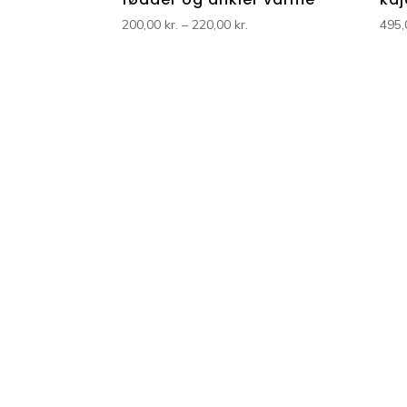
Prisinterval:
200,00
kr.
–
220,00
kr.
495
200,00 kr.
til
220,00 kr.