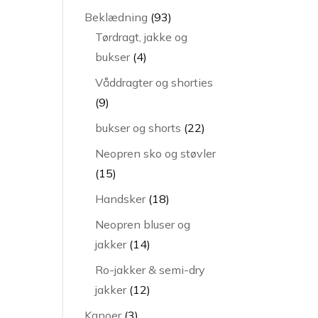
varer
93
Beklædning
93
varer
Tørdragt, jakke og
4
bukser
4
varer
Våddragter og shorties
9
9
varer
22
bukser og shorts
22
varer
Neopren sko og støvler
15
15
varer
18
Handsker
18
varer
Neopren bluser og
14
jakker
14
varer
Ro-jakker & semi-dry
12
jakker
12
varer
3
Kanoer
3