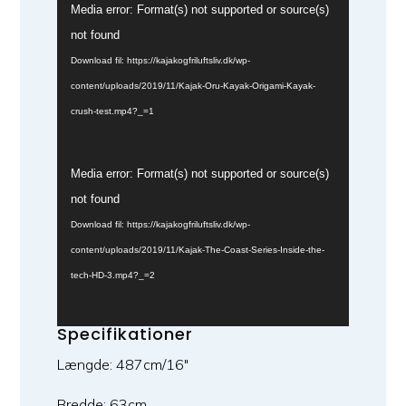
Videoafspiller
Media error: Format(s) not supported or source(s)
not found
Download fil: https://kajakogfriluftsliv.dk/wp-
content/uploads/2019/11/Kajak-Oru-Kayak-Origami-Kayak-
crush-test.mp4?_=1
Videoafspiller
Media error: Format(s) not supported or source(s)
not found
Download fil: https://kajakogfriluftsliv.dk/wp-
content/uploads/2019/11/Kajak-The-Coast-Series-Inside-the-
tech-HD-3.mp4?_=2
Specifikationer
Længde: 487cm/16"
Bredde: 63cm