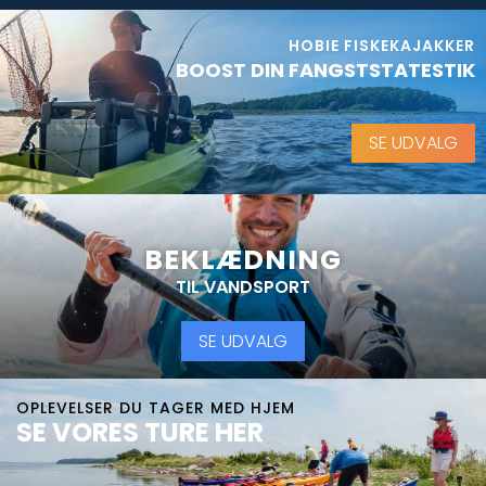
HOBIE FISKEKAJAKKER
BOOST DIN FANGSTSTATESTIK
SE UDVALG
BEKLÆDNING
TIL VANDSPORT
SE UDVALG
OPLEVELSER DU TAGER MED HJEM
SE VORES TURE HER