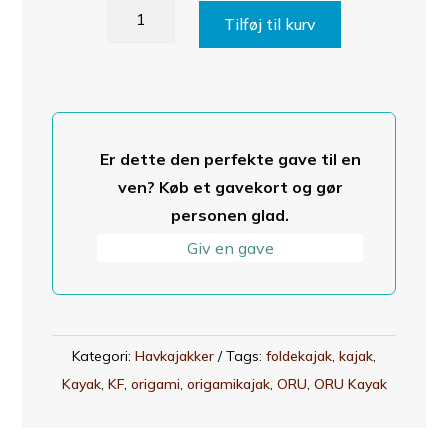
ORU
Tilføj til kurv
Kayak
–
Coast
XT
Havkajak
Er dette den perfekte gave til en
antal
ven? Køb et gavekort og gør
personen glad.
Giv en gave
Kategori:
Havkajakker
Tags:
foldekajak
,
kajak
,
Kayak
,
KF
,
origami
,
origamikajak
,
ORU
,
ORU Kayak