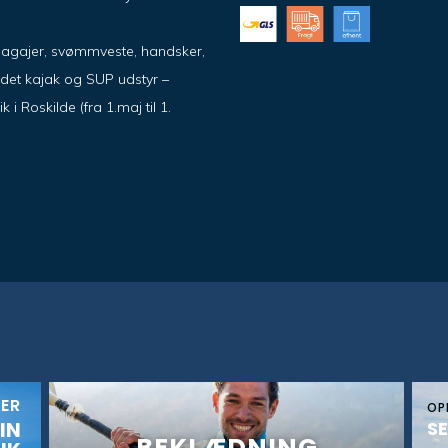
pagajer, svømmveste, handsker,
ndet kajak og SUP udstyr –
 Roskilde (fra 1.maj til 1.
KER
OP
IN
SE
BEKLÆDNING