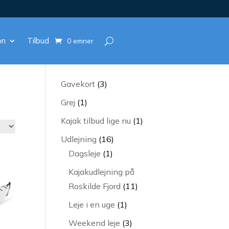
on
Tilbud
0 emner
3
Gavekort
3
varer
1
Grej
1
vare
1
Kajak tilbud lige nu
1
vare
16
Udlejning
16
1
varer
Dagsleje
1
vare
Kajakudlejning på
11
Roskilde Fjord
11
varer
1
Leje i en uge
1
vare
3
Weekend leje
3