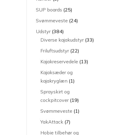
varer
25
SUP boards
25
varer
24
Svømmeveste
24
varer
384
Udstyr
384
varer
33
Diverse kajakudstyr
33
varer
22
Friluftsudstyr
22
varer
13
Kajakreservedele
13
varer
Kajaksæder og
1
kajakryglæn
1
vare
Sprayskirt og
19
cockpitcover
19
varer
1
Svømmeveste
1
vare
7
YakAttack
7
varer
Hobie tilbehør og