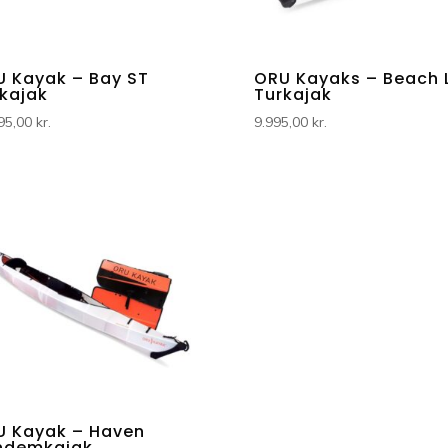
 Kayak – Bay ST
ORU Kayaks – Beach 
kajak
Turkajak
95,00
kr.
9.995,00
kr.
U Kayak – Haven
ndemkajak