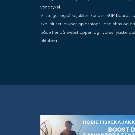
vandcykel.
Vi sælger også kajakker, kanoer, SUP boards, 
sko, bluser, bukser, splashtops, longjohns og a
både her på webshoppen og i vores fysiske butik i
oktober).
HOBIE FISKEKAJAK
BOOST D