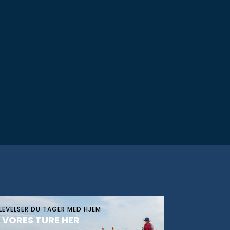
LEVELSER DU TAGER MED HJEM
 VORES TURE HER