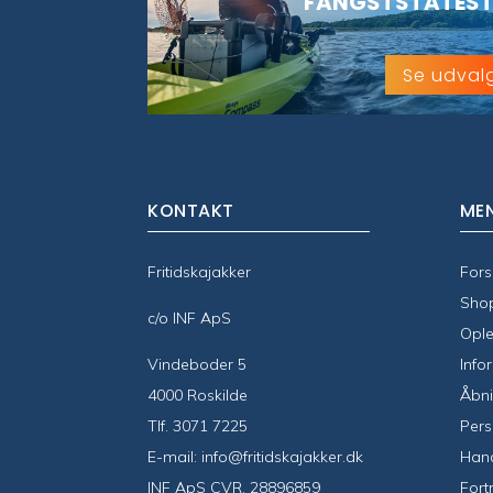
FANGSTSTATEST
Se udval
KONTAKT
ME
Fritidskajakker
Fors
Sho
c/o INF ApS
Ople
Vindeboder 5
Info
4000 Roskilde
Åbni
Tlf.
3071 7225
Pers
E-mail:
info@fritidskajakker.dk
Hand
INF ApS CVR. 28896859
Fort