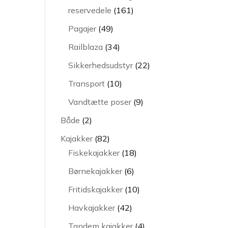
161
reservedele
161
varer
49
Pagajer
49
varer
34
Railblaza
34
varer
22
Sikkerhedsudstyr
22
varer
10
Transport
10
varer
9
Vandtætte poser
9
varer
2
Både
2
varer
82
Kajakker
82
varer
18
Fiskekajakker
18
varer
6
Børnekajakker
6
varer
10
Fritidskajakker
10
varer
42
Havkajakker
42
varer
4
Tandem kajakker
4