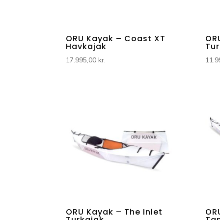
ORU Kayak – Coast XT
ORU
Havkajak
Tur
17.995,00
kr.
11.9
ORU Kayak – The Inlet
OR
Turkajak
Ta