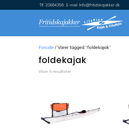
Tlf. 20684358 E-mail. Info@fritidskajakker.dk
Forside
/ Varer tagged “foldekajak”
foldekajak
Viser 5 resultater