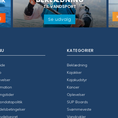
IK
TIL VANDSPORT
g
Se udvalg
NU
KATEGORIER
ide
Beklædning
p
Kajakker
velser
Kajakudstyr
rmation
Kanoer
ngstider
Oplevelser
ondatapolitik
SUP Boards
elsbetingelser
Svømmeveste
rydelsesret
Vandcykler