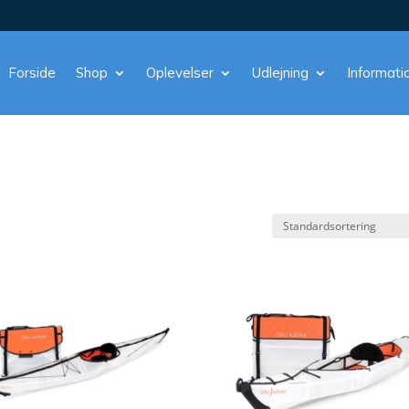
Forside
Shop
Oplevelser
Udlejning
Informati