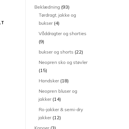
varer
93
Beklædning
93
varer
Tørdragt, jakke og
LT
4
bukser
4
varer
Våddragter og shorties
9
9
varer
22
bukser og shorts
22
varer
Neopren sko og støvler
15
15
varer
18
Handsker
18
varer
Neopren bluser og
14
jakker
14
varer
Ro-jakker & semi-dry
12
jakker
12
varer
3
Kanoer
3