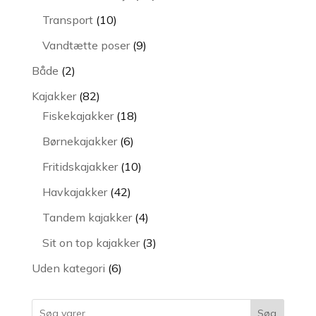
varer
10
Transport
10
varer
9
Vandtætte poser
9
varer
2
Både
2
varer
82
Kajakker
82
varer
18
Fiskekajakker
18
varer
6
Børnekajakker
6
varer
10
Fritidskajakker
10
varer
42
Havkajakker
42
varer
4
Tandem kajakker
4
varer
3
Sit on top kajakker
3
varer
6
Uden kategori
6
varer
Søg