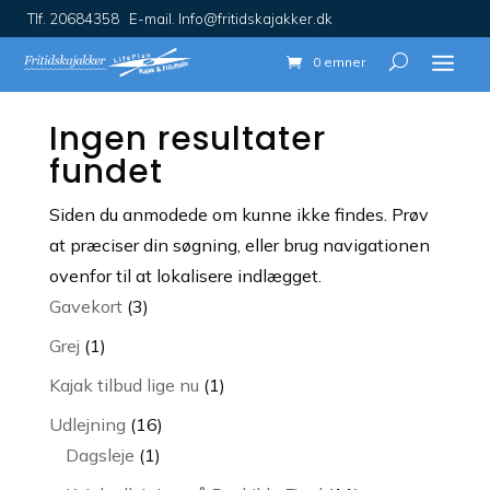
Tlf. 20684358 E-mail. Info@fritidskajakker.dk
0 emner
Ingen resultater
fundet
Siden du anmodede om kunne ikke findes. Prøv
at præciser din søgning, eller brug navigationen
ovenfor til at lokalisere indlægget.
3
Gavekort
3
varer
1
Grej
1
vare
1
Kajak tilbud lige nu
1
vare
16
Udlejning
16
1
varer
Dagsleje
1
vare