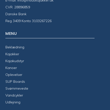
E-mail:
info@fritidskajakker.dk
CVR. 28896859
Danske Bank
Reg 3409 Konto 3103267226
MENU
Beklædning
Kajakker
Kajakudstyr
Kanoer
Oplevelser
SUP Boards
Svømmeveste
Vandcykler
Udlejning