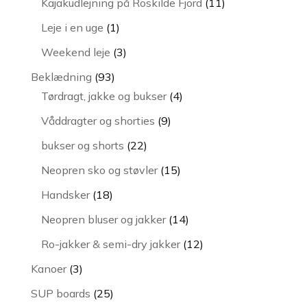
11
Kajakudlejning på Roskilde Fjord
11
varer
1
Leje i en uge
1
vare
3
Weekend leje
3
varer
93
Beklædning
93
varer
4
Tørdragt, jakke og bukser
4
varer
9
Våddragter og shorties
9
varer
22
bukser og shorts
22
varer
15
Neopren sko og støvler
15
varer
18
Handsker
18
varer
14
Neopren bluser og jakker
14
varer
12
Ro-jakker & semi-dry jakker
12
varer
3
Kanoer
3
varer
25
SUP boards
25