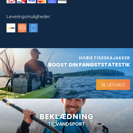
Leveringsmuligheder:
HOBIE FISKEKAJAKKER
BOOST DIN FANGSTSTATESTIK
SE UDVALG
BEKLÆDNING
TIL VANDSPORT