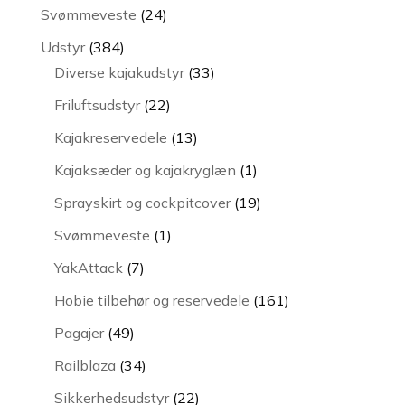
varer
24
Svømmeveste
24
varer
384
Udstyr
384
varer
33
Diverse kajakudstyr
33
varer
22
Friluftsudstyr
22
varer
13
Kajakreservedele
13
varer
1
Kajaksæder og kajakryglæn
1
vare
19
Sprayskirt og cockpitcover
19
varer
1
Svømmeveste
1
vare
7
YakAttack
7
varer
161
Hobie tilbehør og reservedele
161
varer
49
Pagajer
49
varer
34
Railblaza
34
varer
22
Sikkerhedsudstyr
22