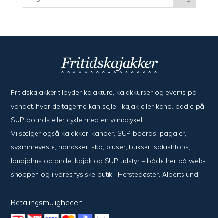
Fritidskajakker tilbyder kajak­ture, kajak­kurser og events på
vandet, hvor del­ta­ger­ne kan sejle i kajak eller kano, padle på
SUP boards eller cykle med en vand­cykel.
Vi sælger også kajak­ker, kanoer, SUP boards, pagajer,
svømme­veste, hand­sker, sko, bluser, bukser, splash­tops,
long­johns og andet kajak og SUP udstyr – både her på web­
shoppen og i vores fysiske butik i Her­sted­øster, Alberts­lund.
Betalingsmuligheder: