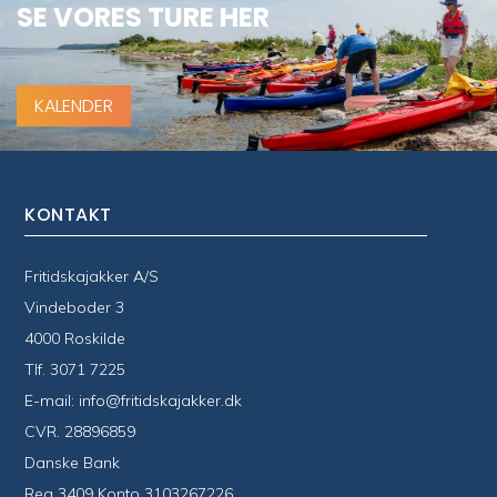
SE VORES TURE HER
KALENDER
KONTAKT
Fritidskajakker A/S
Vindeboder 3
4000 Roskilde
Tlf.
3071 7225
E-mail:
info@fritidskajakker.dk
CVR. 28896859
Danske Bank
Reg 3409 Konto 3103267226