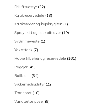
varer
22
Friluftsudstyr
22
varer
13
Kajakreservedele
13
varer
1
Kajaksæder og kajakryglæn
1
vare
19
Sprayskirt og cockpitcover
19
varer
1
Svømmeveste
1
vare
7
YakAttack
7
varer
161
Hobie tilbehør og reservedele
161
varer
49
Pagajer
49
varer
34
Railblaza
34
varer
22
Sikkerhedsudstyr
22
varer
10
Transport
10
varer
9
Vandtætte poser
9