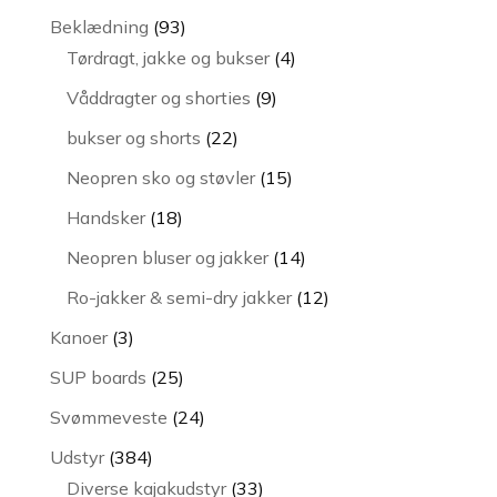
varer
93
Beklædning
93
varer
4
Tørdragt, jakke og bukser
4
varer
9
Våddragter og shorties
9
varer
22
bukser og shorts
22
varer
15
Neopren sko og støvler
15
varer
18
Handsker
18
varer
14
Neopren bluser og jakker
14
varer
12
Ro-jakker & semi-dry jakker
12
varer
3
Kanoer
3
varer
25
SUP boards
25
varer
24
Svømmeveste
24
varer
384
Udstyr
384
varer
33
Diverse kajakudstyr
33