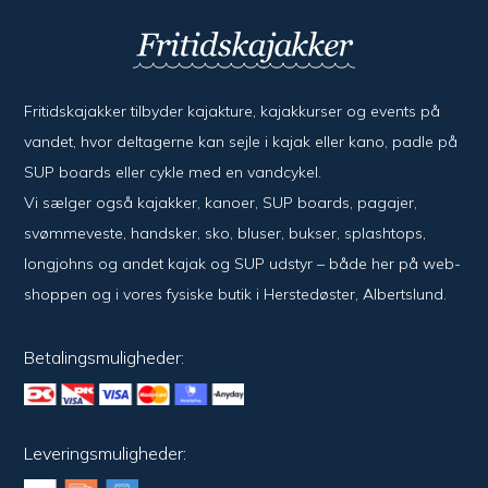
Fritidskajakker tilbyder kajak­ture, kajak­kurser og events på
vandet, hvor del­ta­ger­ne kan sejle i kajak eller kano, padle på
SUP boards eller cykle med en vand­cykel.
Vi sælger også kajak­ker, kanoer, SUP boards, pagajer,
svømme­veste, hand­sker, sko, bluser, bukser, splash­tops,
long­johns og andet kajak og SUP udstyr – både her på web­
shoppen og i vores fysiske butik i Her­sted­øster, Alberts­lund.
Betalingsmuligheder:
Leveringsmuligheder: