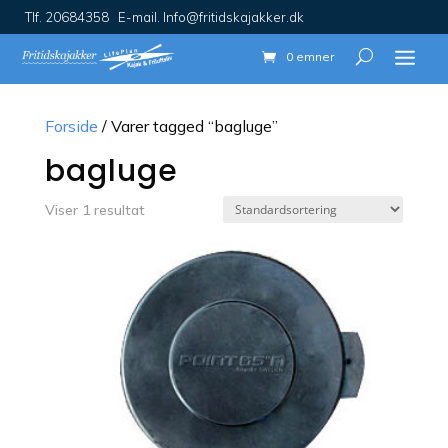
Tlf. 20684358 E-mail. Info@fritidskajakker.dk
0 emner
Forside
/ Varer tagged “bagluge”
bagluge
Viser 1 resultat