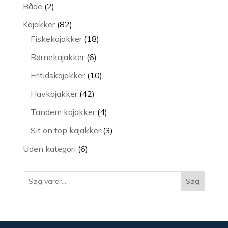
varer
2
Både
2
varer
82
Kajakker
82
varer
18
Fiskekajakker
18
varer
6
Børnekajakker
6
varer
10
Fritidskajakker
10
varer
42
Havkajakker
42
varer
4
Tandem kajakker
4
varer
3
Sit on top kajakker
3
varer
6
Uden kategori
6
varer
Søg