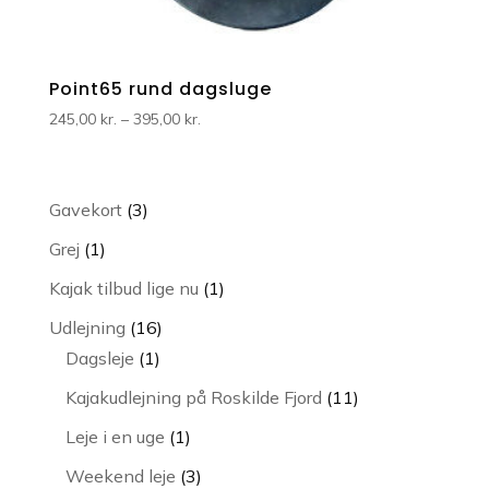
Point65 rund dagsluge
Prisinterval:
245,00
kr.
–
395,00
kr.
245,00 kr.
til
395,00 kr.
3
Gavekort
3
varer
1
Grej
1
vare
1
Kajak tilbud lige nu
1
vare
16
Udlejning
16
1
varer
Dagsleje
1
vare
11
Kajakudlejning på Roskilde Fjord
11
varer
1
Leje i en uge
1
vare
3
Weekend leje
3