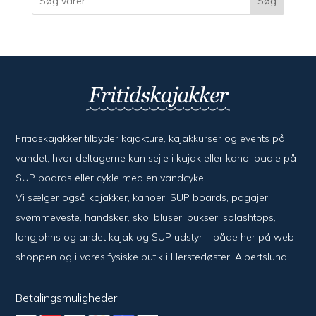
Søg
Fritidskajakker tilbyder kajak­ture, kajak­kurser og events på
vandet, hvor del­ta­ger­ne kan sejle i kajak eller kano, padle på
SUP boards eller cykle med en vand­cykel.
Vi sælger også kajak­ker, kanoer, SUP boards, pagajer,
svømme­veste, hand­sker, sko, bluser, bukser, splash­tops,
long­johns og andet kajak og SUP udstyr – både her på web­
shoppen og i vores fysiske butik i Her­sted­øster, Alberts­lund.
Betalingsmuligheder: