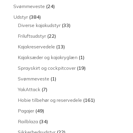
varer
24
Svømmeveste
24
varer
384
Udstyr
384
varer
33
Diverse kajakudstyr
33
varer
22
Friluftsudstyr
22
varer
13
Kajakreservedele
13
varer
1
Kajaksæder og kajakryglæn
1
vare
19
Sprayskirt og cockpitcover
19
varer
1
Svømmeveste
1
vare
7
YakAttack
7
varer
161
Hobie tilbehør og reservedele
161
varer
49
Pagajer
49
varer
34
Railblaza
34
varer
22
Sikkerhedsudstyr
22