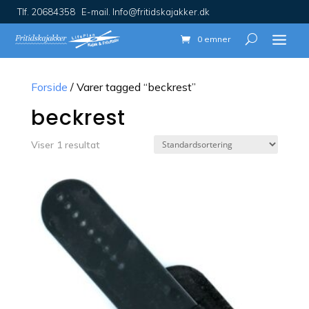
Tlf. 20684358 E-mail. Info@fritidskajakker.dk
0 emner
Forside
/ Varer tagged “beckrest”
beckrest
Viser 1 resultat