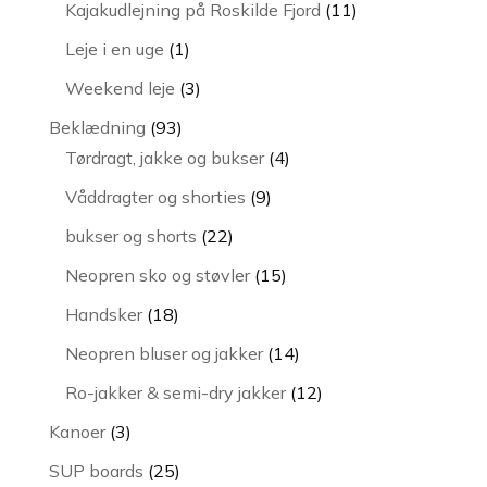
vare
11
Kajakudlejning på Roskilde Fjord
11
varer
1
Leje i en uge
1
vare
3
Weekend leje
3
varer
93
Beklædning
93
varer
4
Tørdragt, jakke og bukser
4
varer
9
Våddragter og shorties
9
varer
22
bukser og shorts
22
varer
15
Neopren sko og støvler
15
varer
18
Handsker
18
varer
14
Neopren bluser og jakker
14
varer
12
Ro-jakker & semi-dry jakker
12
varer
3
Kanoer
3
varer
25
SUP boards
25