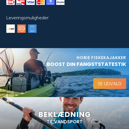
Leveringsmuligheder:
HOBIE FISKEKAJAKKER
BOOST DIN FANGSTSTATESTIK
SE UDVALG
BEKLÆDNING
TIL VANDSPORT