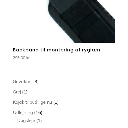
Backband til montering af ryglæn
295,00
kr.
3
Gavekort
3
varer
1
Grej
1
vare
1
Kajak tilbud lige nu
1
vare
16
Udlejning
16
1
varer
Dagsleje
1