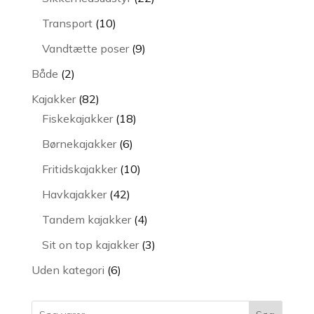
varer
10
Transport
10
varer
9
Vandtætte poser
9
varer
2
Både
2
varer
82
Kajakker
82
varer
18
Fiskekajakker
18
varer
6
Børnekajakker
6
varer
10
Fritidskajakker
10
varer
42
Havkajakker
42
varer
4
Tandem kajakker
4
varer
3
Sit on top kajakker
3
varer
6
Uden kategori
6
varer