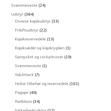
varer
24
Svømmeveste
24
varer
384
Udstyr
384
varer
33
Diverse kajakudstyr
33
varer
22
Friluftsudstyr
22
varer
13
Kajakreservedele
13
varer
1
Kajaksæder og kajakryglæn
1
vare
19
Sprayskirt og cockpitcover
19
varer
1
Svømmeveste
1
vare
7
YakAttack
7
varer
161
Hobie tilbehør og reservedele
161
varer
49
Pagajer
49
varer
34
Railblaza
34
varer
22
Sikkerhedsudstyr
22