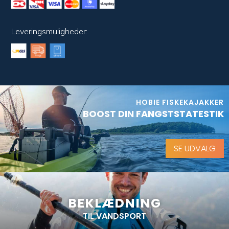
Leveringsmuligheder:
HOBIE FISKEKAJAKKER
BOOST DIN FANGSTSTATESTIK
SE UDVALG
BEKLÆDNING
TIL VANDSPORT