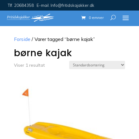
Tlf. 20684358 E-mail. Info@fritidskajakker.dk
0 emner
Forside
/ Varer tagged “børne kajak”
børne kajak
Viser 1 resultat