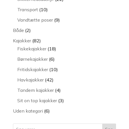
varer
10
Transport
10
varer
9
Vandtætte poser
9
varer
2
Både
2
varer
82
Kajakker
82
varer
18
Fiskekajakker
18
varer
6
Børnekajakker
6
varer
10
Fritidskajakker
10
varer
42
Havkajakker
42
varer
4
Tandem kajakker
4
varer
3
Sit on top kajakker
3
varer
6
Uden kategori
6
varer