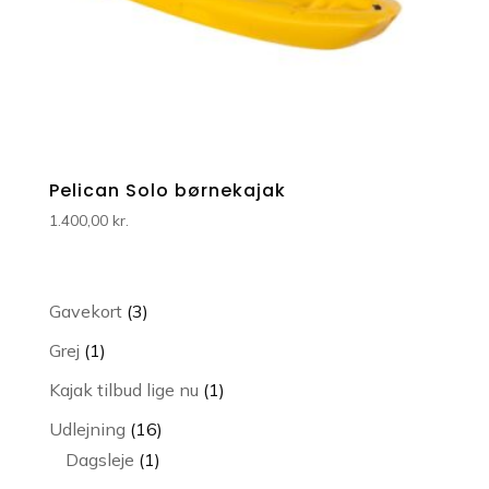
Pelican Solo børnekajak
1.400,00
kr.
3
Gavekort
3
varer
1
Grej
1
vare
1
Kajak tilbud lige nu
1
vare
16
Udlejning
16
1
varer
Dagsleje
1