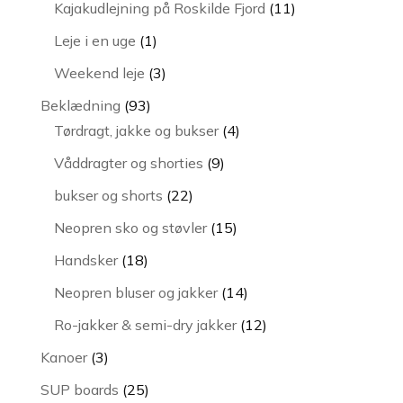
vare
11
Kajakudlejning på Roskilde Fjord
11
varer
1
Leje i en uge
1
vare
3
Weekend leje
3
varer
93
Beklædning
93
varer
4
Tørdragt, jakke og bukser
4
varer
9
Våddragter og shorties
9
varer
22
bukser og shorts
22
varer
15
Neopren sko og støvler
15
varer
18
Handsker
18
varer
14
Neopren bluser og jakker
14
varer
12
Ro-jakker & semi-dry jakker
12
varer
3
Kanoer
3
varer
25
SUP boards
25