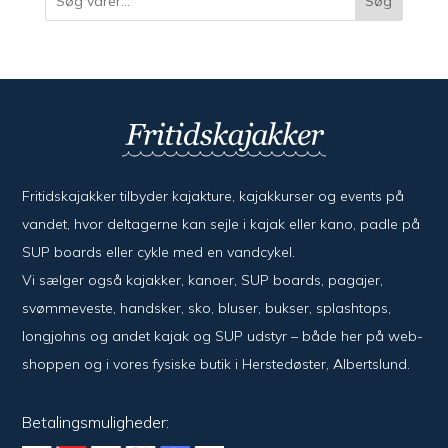
Søg
Fritidskajakker tilbyder kajak­ture, kajak­kurser og events på
vandet, hvor del­ta­ger­ne kan sejle i kajak eller kano, padle på
SUP boards eller cykle med en vand­cykel.
Vi sælger også kajak­ker, kanoer, SUP boards, pagajer,
svømme­veste, hand­sker, sko, bluser, bukser, splash­tops,
long­johns og andet kajak og SUP udstyr – både her på web­
shoppen og i vores fysiske butik i Her­sted­øster, Alberts­lund.
Betalingsmuligheder: