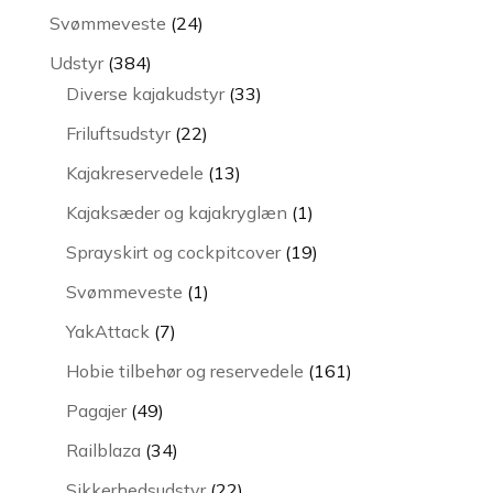
varer
24
Svømmeveste
24
varer
384
Udstyr
384
varer
33
Diverse kajakudstyr
33
varer
22
Friluftsudstyr
22
varer
13
Kajakreservedele
13
varer
1
Kajaksæder og kajakryglæn
1
vare
19
Sprayskirt og cockpitcover
19
varer
1
Svømmeveste
1
vare
7
YakAttack
7
varer
161
Hobie tilbehør og reservedele
161
varer
49
Pagajer
49
varer
34
Railblaza
34
varer
22
Sikkerhedsudstyr
22