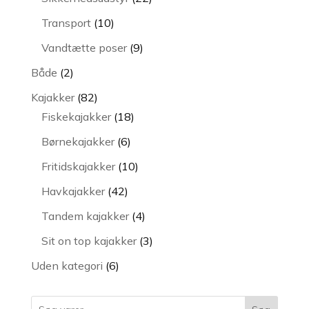
varer
10
Transport
10
varer
9
Vandtætte poser
9
varer
2
Både
2
varer
82
Kajakker
82
varer
18
Fiskekajakker
18
varer
6
Børnekajakker
6
varer
10
Fritidskajakker
10
varer
42
Havkajakker
42
varer
4
Tandem kajakker
4
varer
3
Sit on top kajakker
3
varer
6
Uden kategori
6
varer