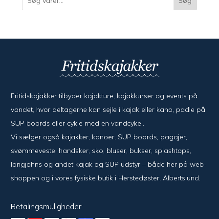
Søg
Fritidskajakker tilbyder kajak­ture, kajak­kurser og events på
vandet, hvor del­ta­ger­ne kan sejle i kajak eller kano, padle på
SUP boards eller cykle med en vand­cykel.
Vi sælger også kajak­ker, kanoer, SUP boards, pagajer,
svømme­veste, hand­sker, sko, bluser, bukser, splash­tops,
long­johns og andet kajak og SUP udstyr – både her på web­
shoppen og i vores fysiske butik i Her­sted­øster, Alberts­lund.
Betalingsmuligheder: