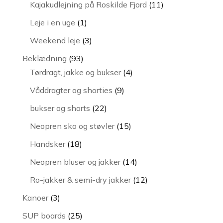
vare
11
Kajakudlejning på Roskilde Fjord
11
varer
1
Leje i en uge
1
vare
3
Weekend leje
3
varer
93
Beklædning
93
varer
4
Tørdragt, jakke og bukser
4
varer
9
Våddragter og shorties
9
varer
22
bukser og shorts
22
varer
15
Neopren sko og støvler
15
varer
18
Handsker
18
varer
14
Neopren bluser og jakker
14
varer
12
Ro-jakker & semi-dry jakker
12
varer
3
Kanoer
3
varer
25
SUP boards
25