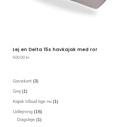
Lej en Delta 15s havkajak med ror
500,00
kr.
3
Gavekort
3
varer
1
Grej
1
vare
1
Kajak tilbud lige nu
1
vare
16
Udlejning
16
1
varer
Dagsleje
1