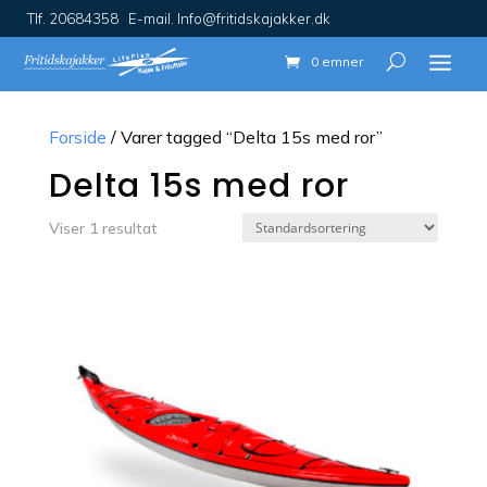
Tlf. 20684358 E-mail. Info@fritidskajakker.dk
0 emner
Forside
/ Varer tagged “Delta 15s med ror”
Delta 15s med ror
Viser 1 resultat