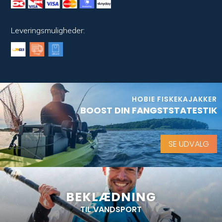
Leveringsmuligheder:
HOBIE FISKEKAJAKKER
BOOST DIN FANGSTSTATESTIK
SE UDVALG
BEKLÆDNING
TIL VANDSPORT