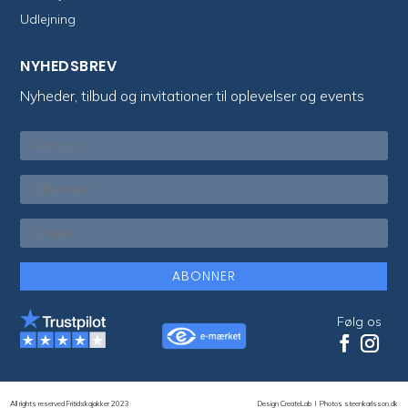
Udlejning
NYHEDSBREV
Nyheder, tilbud og invitationer til oplevelser og events
ABONNER
Følg os
All rights reserved Fritidskajakker 2023
Design CreateLab
I
Photos steenkarlsson.dk