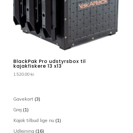
BlackPak Pro udstyrsbox til
kajakfiskere 13 x13
1.520,00
kr.
3
Gavekort
3
varer
1
Grej
1
vare
1
Kajak tilbud lige nu
1
vare
16
Udlejning
16