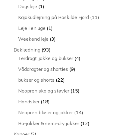
1
varer
Dagsleje
1
vare
11
Kajakudlejning på Roskilde Fjord
11
varer
1
Leje i en uge
1
vare
3
Weekend leje
3
varer
93
Beklædning
93
varer
4
Tørdragt, jakke og bukser
4
varer
9
Våddragter og shorties
9
varer
22
bukser og shorts
22
varer
15
Neopren sko og støvler
15
varer
18
Handsker
18
varer
14
Neopren bluser og jakker
14
varer
12
Ro-jakker & semi-dry jakker
12
varer
3
Kanoer
3