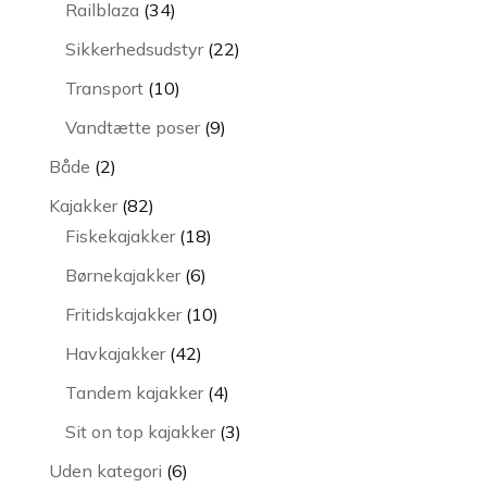
34
Railblaza
34
varer
22
Sikkerhedsudstyr
22
varer
10
Transport
10
varer
9
Vandtætte poser
9
varer
2
Både
2
varer
82
Kajakker
82
varer
18
Fiskekajakker
18
varer
6
Børnekajakker
6
varer
10
Fritidskajakker
10
varer
42
Havkajakker
42
varer
4
Tandem kajakker
4
varer
3
Sit on top kajakker
3
varer
6
Uden kategori
6