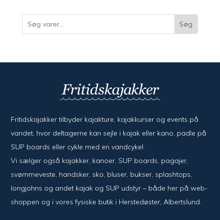
varer
Søg
Fritidskajakker tilbyder kajak­ture, kajak­kurser og events på
vandet, hvor del­ta­ger­ne kan sejle i kajak eller kano, padle på
SUP boards eller cykle med en vand­cykel.
Vi sælger også kajak­ker, kanoer, SUP boards, pagajer,
svømme­veste, hand­sker, sko, bluser, bukser, splash­tops,
long­johns og andet kajak og SUP udstyr – både her på web­
shoppen og i vores fysiske butik i Her­sted­øster, Alberts­lund.