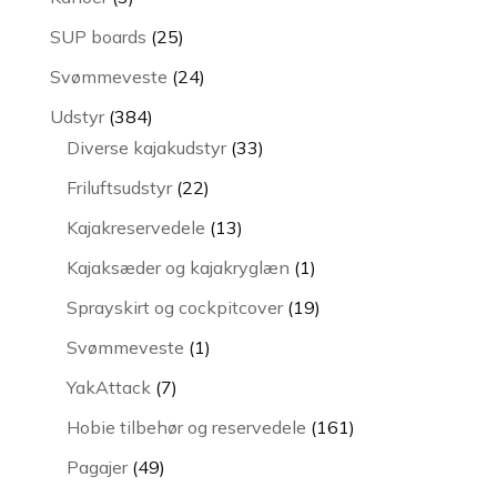
varer
25
SUP boards
25
varer
24
Svømmeveste
24
varer
384
Udstyr
384
varer
33
Diverse kajakudstyr
33
varer
22
Friluftsudstyr
22
varer
13
Kajakreservedele
13
varer
1
Kajaksæder og kajakryglæn
1
vare
19
Sprayskirt og cockpitcover
19
varer
1
Svømmeveste
1
vare
7
YakAttack
7
varer
161
Hobie tilbehør og reservedele
161
varer
49
Pagajer
49
varer