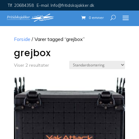
Tlf. 20684358 E-mail. Info@fritidskajakker.dk
0 emner
Forside
/ Varer tagged “grejbox”
grejbox
Viser 2 resultater