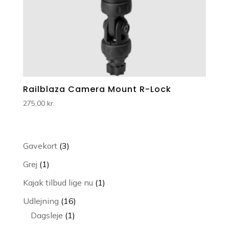
Railblaza Camera Mount R-Lock
275,00
kr.
3
Gavekort
3
varer
1
Grej
1
vare
1
Kajak tilbud lige nu
1
vare
16
Udlejning
16
1
varer
Dagsleje
1