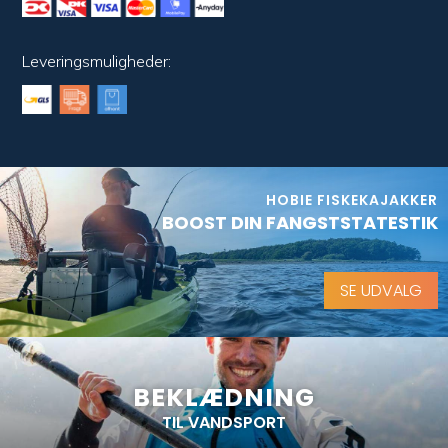
Leveringsmuligheder:
HOBIE FISKEKAJAKKER
BOOST DIN FANGSTSTATESTIK
SE UDVALG
BEKLÆDNING
TIL VANDSPORT