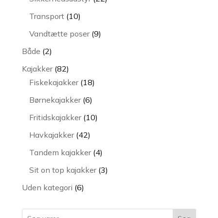
varer
10
Transport
10
varer
9
Vandtætte poser
9
varer
2
Både
2
varer
82
Kajakker
82
varer
18
Fiskekajakker
18
varer
6
Børnekajakker
6
varer
10
Fritidskajakker
10
varer
42
Havkajakker
42
varer
4
Tandem kajakker
4
varer
3
Sit on top kajakker
3
varer
6
Uden kategori
6
varer