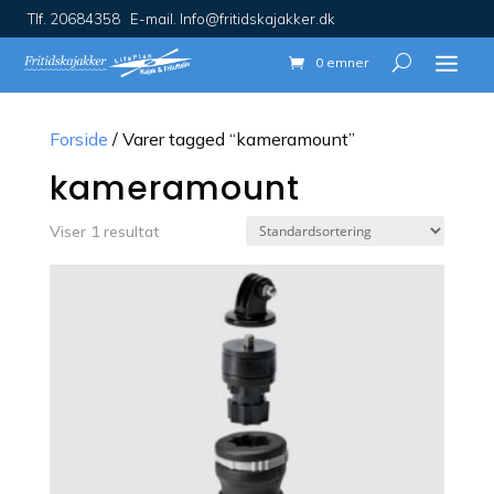
Tlf. 20684358 E-mail. Info@fritidskajakker.dk
0 emner
Forside
/ Varer tagged “kameramount”
kameramount
Viser 1 resultat