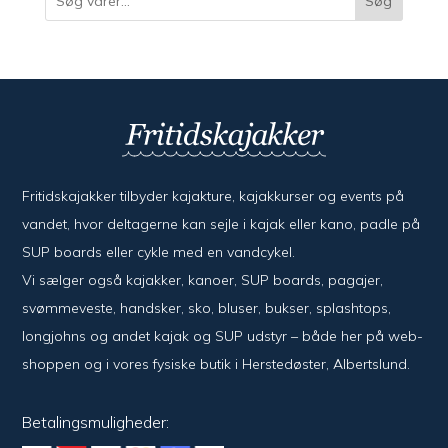
Søg
Fritidskajakker tilbyder kajak­ture, kajak­kurser og events på
vandet, hvor del­ta­ger­ne kan sejle i kajak eller kano, padle på
SUP boards eller cykle med en vand­cykel.
Vi sælger også kajak­ker, kanoer, SUP boards, pagajer,
svømme­veste, hand­sker, sko, bluser, bukser, splash­tops,
long­johns og andet kajak og SUP udstyr – både her på web­
shoppen og i vores fysiske butik i Her­sted­øster, Alberts­lund.
Betalingsmuligheder: