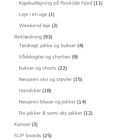
vare
11
Kajakudlejning på Roskilde Fjord
11
varer
1
Leje i en uge
1
vare
3
Weekend leje
3
varer
93
Beklædning
93
varer
4
Tørdragt, jakke og bukser
4
varer
9
Våddragter og shorties
9
varer
22
bukser og shorts
22
varer
15
Neopren sko og støvler
15
varer
18
Handsker
18
varer
14
Neopren bluser og jakker
14
varer
12
Ro-jakker & semi-dry jakker
12
varer
3
Kanoer
3
varer
25
SUP boards
25