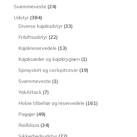
varer
24
Svømmeveste
24
varer
384
Udstyr
384
varer
33
Diverse kajakudstyr
33
varer
22
Friluftsudstyr
22
varer
13
Kajakreservedele
13
varer
1
Kajaksæder og kajakryglæn
1
vare
19
Sprayskirt og cockpitcover
19
varer
1
Svømmeveste
1
vare
7
YakAttack
7
varer
161
Hobie tilbehør og reservedele
161
varer
49
Pagajer
49
varer
34
Railblaza
34
varer
22
Sikkerhedsudstyr
22