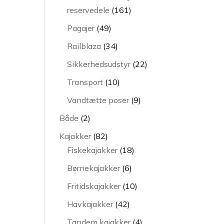
161
reservedele
161
varer
49
Pagajer
49
varer
34
Railblaza
34
varer
22
Sikkerhedsudstyr
22
varer
10
Transport
10
varer
9
Vandtætte poser
9
varer
2
Både
2
varer
82
Kajakker
82
varer
18
Fiskekajakker
18
varer
6
Børnekajakker
6
varer
10
Fritidskajakker
10
varer
42
Havkajakker
42
varer
4
Tandem kajakker
4