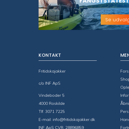
FANGSTSTATEST
Se udval
KONTAKT
ME
Fritidskajakker
Fors
Sho
c/o INF ApS
Ople
Vindeboder 5
Info
4000 Roskilde
Åbni
Tlf.
3071 7225
Pers
E-mail:
info@fritidskajakker.dk
Hand
INF ApS CVR. 28896859
Fort