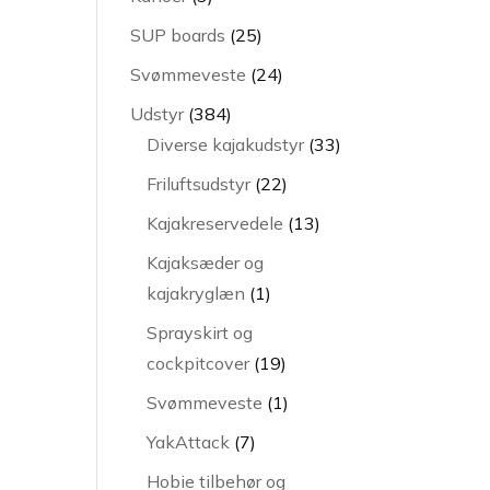
varer
25
SUP boards
25
varer
24
Svømmeveste
24
varer
384
Udstyr
384
varer
33
Diverse kajakudstyr
33
varer
22
Friluftsudstyr
22
varer
13
Kajakreservedele
13
varer
Kajaksæder og
1
kajakryglæn
1
vare
Sprayskirt og
19
cockpitcover
19
varer
1
Svømmeveste
1
vare
7
YakAttack
7
varer
Hobie tilbehør og