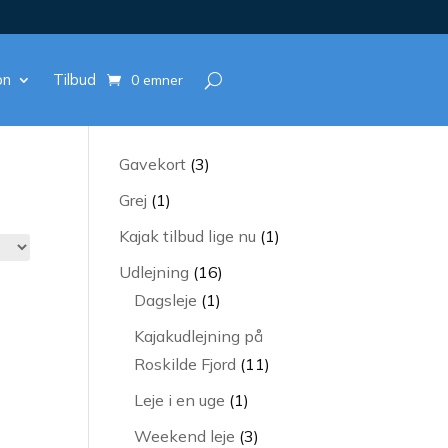
on
Tilbud
0 emner
3
Gavekort
3
varer
1
Grej
1
vare
1
Kajak tilbud lige nu
1
vare
16
Udlejning
16
1
varer
Dagsleje
1
vare
Kajakudlejning på
11
Roskilde Fjord
11
varer
1
Leje i en uge
1
vare
3
Weekend leje
3