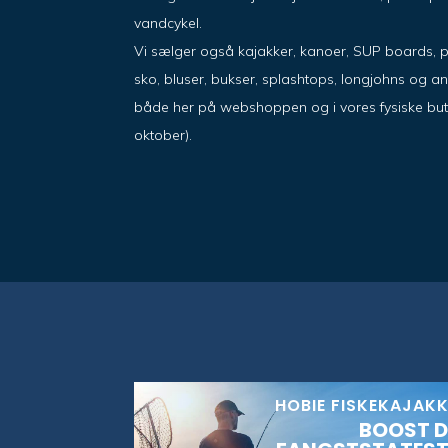
vandcykel.
Vi sælger også kajakker, kanoer, SUP boards, 
sko, bluser, bukser, splashtops, longjohns og a
både her på webshoppen og i vores fysiske butik i
oktober).
HOBIE FISKEKAJAK
BOOST D