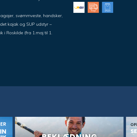
pagajer, svømmveste, handsker,
ndet kajak og SUP udstyr –
 Roskilde (fra 1.maj til 1.
KER
OP
IN
SE
BEKLÆDNING