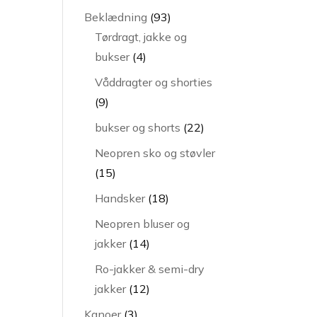
varer
93
Beklædning
93
varer
Tørdragt, jakke og
4
bukser
4
varer
Våddragter og shorties
9
9
varer
22
bukser og shorts
22
varer
Neopren sko og støvler
15
15
varer
18
Handsker
18
varer
Neopren bluser og
14
jakker
14
varer
Ro-jakker & semi-dry
12
jakker
12
varer
3
Kanoer
3