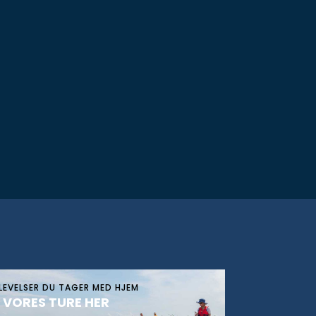
LEVELSER DU TAGER MED HJEM
 VORES TURE HER