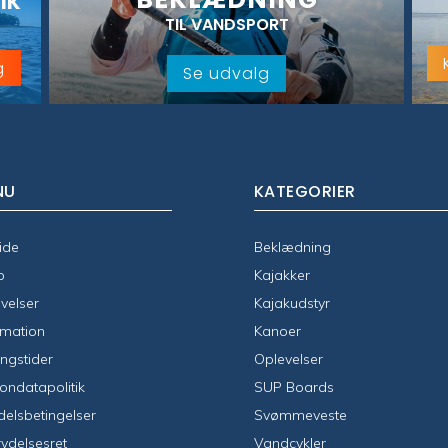
IK
TIL VANDSPORT
g
Se udvalg
NU
KATEGORIER
ide
Beklædning
p
Kajakker
velser
Kajakudstyr
rmation
Kanoer
ngstider
Oplevelser
ondatapolitik
SUP Boards
elsbetingelser
Svømmeveste
rydelsesret
Vandcykler