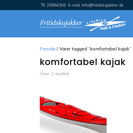
Tlf. 20684358 E-mail. Info@fritidskajakker.dk
Forside
/ Varer tagged “komfortabel kajak”
komfortabel kajak
Viser 1 resultat