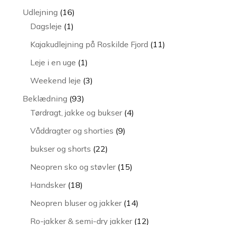
vare
16
Udlejning
16
1
varer
Dagsleje
1
vare
11
Kajakudlejning på Roskilde Fjord
11
varer
1
Leje i en uge
1
vare
3
Weekend leje
3
varer
93
Beklædning
93
varer
4
Tørdragt, jakke og bukser
4
varer
9
Våddragter og shorties
9
varer
22
bukser og shorts
22
varer
15
Neopren sko og støvler
15
varer
18
Handsker
18
varer
14
Neopren bluser og jakker
14
varer
12
Ro-jakker & semi-dry jakker
12