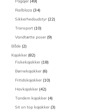
49
Pagajer
49
varer
34
Railblaza
34
varer
22
Sikkerhedsudstyr
22
varer
10
Transport
10
varer
9
Vandtætte poser
9
varer
2
Både
2
varer
82
Kajakker
82
varer
18
Fiskekajakker
18
varer
6
Børnekajakker
6
varer
10
Fritidskajakker
10
varer
42
Havkajakker
42
varer
4
Tandem kajakker
4
varer
3
Sit on top kajakker
3