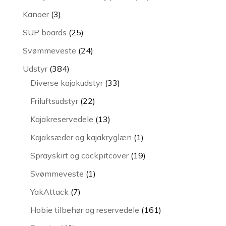
varer
3
Kanoer
3
varer
25
SUP boards
25
varer
24
Svømmeveste
24
varer
384
Udstyr
384
varer
33
Diverse kajakudstyr
33
varer
22
Friluftsudstyr
22
varer
13
Kajakreservedele
13
varer
1
Kajaksæder og kajakryglæn
1
vare
19
Sprayskirt og cockpitcover
19
varer
1
Svømmeveste
1
vare
7
YakAttack
7
varer
161
Hobie tilbehør og reservedele
161
varer