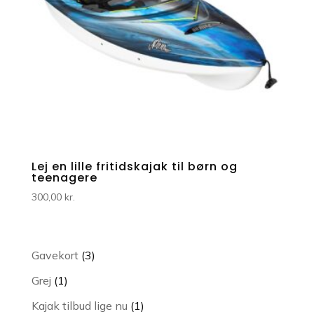
Lej en lille fritidskajak til børn og
teenagere
300,00
kr.
3
Gavekort
3
varer
1
Grej
1
vare
1
Kajak tilbud lige nu
1