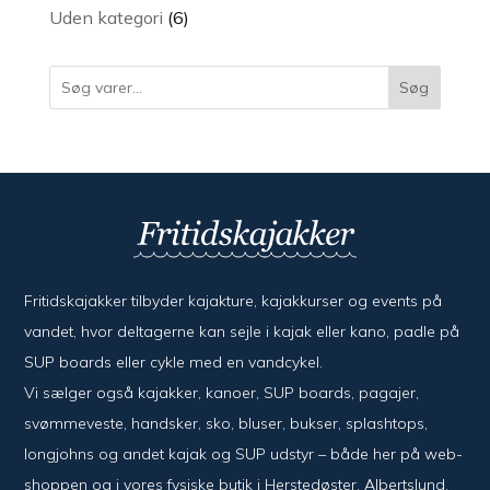
varer
6
Uden kategori
6
varer
Søg
Fritidskajakker tilbyder kajak­ture, kajak­kurser og events på
vandet, hvor del­ta­ger­ne kan sejle i kajak eller kano, padle på
SUP boards eller cykle med en vand­cykel.
Vi sælger også kajak­ker, kanoer, SUP boards, pagajer,
svømme­veste, hand­sker, sko, bluser, bukser, splash­tops,
long­johns og andet kajak og SUP udstyr – både her på web­
shoppen og i vores fysiske butik i Her­sted­øster, Alberts­lund.