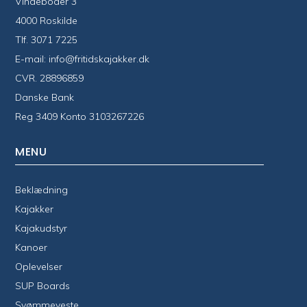
Vindeboder 3
4000 Roskilde
Tlf.
3071 7225
E-mail:
info@fritidskajakker.dk
CVR. 28896859
Danske Bank
Reg 3409 Konto 3103267226
MENU
Beklædning
Kajakker
Kajakudstyr
Kanoer
Oplevelser
SUP Boards
Svømmeveste