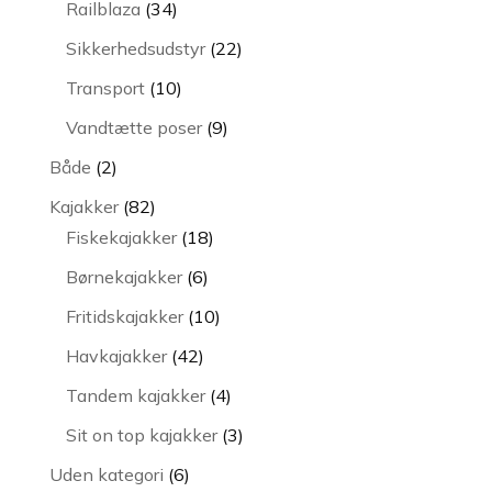
34
Railblaza
34
varer
22
Sikkerhedsudstyr
22
varer
10
Transport
10
varer
9
Vandtætte poser
9
varer
2
Både
2
varer
82
Kajakker
82
varer
18
Fiskekajakker
18
varer
6
Børnekajakker
6
varer
10
Fritidskajakker
10
varer
42
Havkajakker
42
varer
4
Tandem kajakker
4
varer
3
Sit on top kajakker
3
varer
6
Uden kategori
6