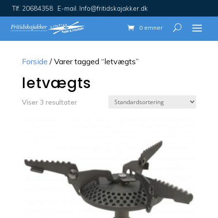
Tlf. 20684358 E-mail. Info@fritidskajakker.dk
0 emner
Forside
/ Varer tagged “letvægts”
letvægts
Viser 3 resultater