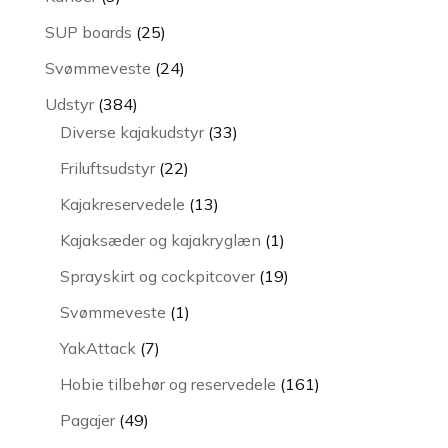
varer
25
SUP boards
25
varer
24
Svømmeveste
24
varer
384
Udstyr
384
varer
33
Diverse kajakudstyr
33
varer
22
Friluftsudstyr
22
varer
13
Kajakreservedele
13
varer
1
Kajaksæder og kajakryglæn
1
vare
19
Sprayskirt og cockpitcover
19
varer
1
Svømmeveste
1
vare
7
YakAttack
7
varer
161
Hobie tilbehør og reservedele
161
varer
49
Pagajer
49
varer