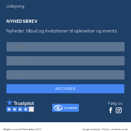
Udlejning
NYHEDSBREV
Nyheder, tilbud og invitationer til oplevelser og events
ABONNER
Følg os
All rights reserved Fritidskajakker 2023
Design CreateLab
I
Photos steenkarlsson.dk