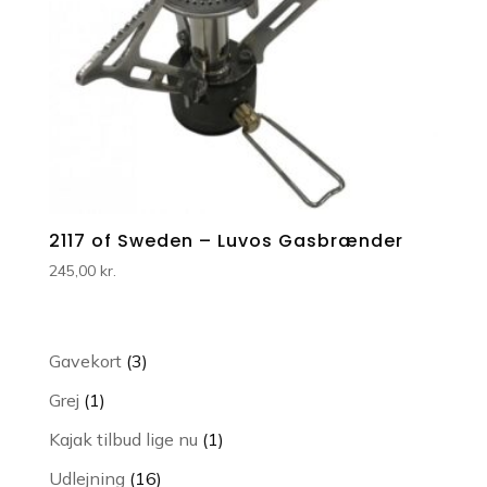
2117 of Sweden – Luvos Gasbrænder
245,00
kr.
3
Gavekort
3
varer
1
Grej
1
vare
1
Kajak tilbud lige nu
1
vare
16
Udlejning
16