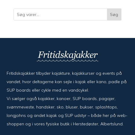
varer
Søg
Fritidskajakker tilbyder kajak­ture, kajak­kurser og events på
vandet, hvor del­ta­ger­ne kan sejle i kajak eller kano, padle på
SUP boards eller cykle med en vand­cykel.
Vi sælger også kajak­ker, kanoer, SUP boards, pagajer,
svømme­veste, hand­sker, sko, bluser, bukser, splash­tops,
long­johns og andet kajak og SUP udstyr – både her på web­
shoppen og i vores fysiske butik i Her­sted­øster, Alberts­lund.