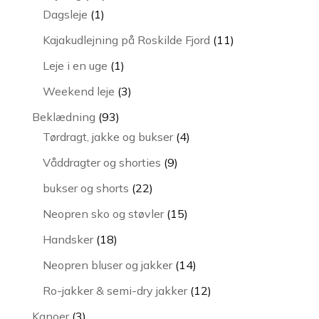
1
varer
Dagsleje
1
vare
11
Kajakudlejning på Roskilde Fjord
11
varer
1
Leje i en uge
1
vare
3
Weekend leje
3
varer
93
Beklædning
93
varer
4
Tørdragt, jakke og bukser
4
varer
9
Våddragter og shorties
9
varer
22
bukser og shorts
22
varer
15
Neopren sko og støvler
15
varer
18
Handsker
18
varer
14
Neopren bluser og jakker
14
varer
12
Ro-jakker & semi-dry jakker
12
varer
3
Kanoer
3