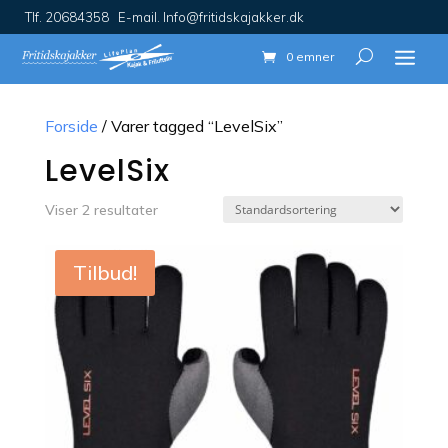
Tlf. 20684358 E-mail. Info@fritidskajakker.dk
0 emner
Forside
/ Varer tagged “LevelSix”
LevelSix
Viser 2 resultater
Tilbud!