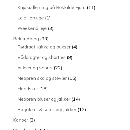
vare
11
Kajakudlejning på Roskilde Fjord
11
varer
1
Leje i en uge
1
vare
3
Weekend leje
3
varer
93
Beklædning
93
varer
4
Tørdragt, jakke og bukser
4
varer
9
Våddragter og shorties
9
varer
22
bukser og shorts
22
varer
15
Neopren sko og støvler
15
varer
18
Handsker
18
varer
14
Neopren bluser og jakker
14
varer
12
Ro-jakker & semi-dry jakker
12
varer
3
Kanoer
3
varer
25