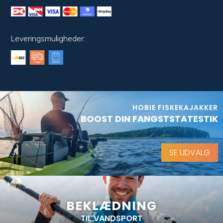
Leveringsmuligheder:
HOBIE FISKEKAJAKKER
BOOST DIN FANGSTSTATESTIK
SE UDVALG
BEKLÆDNING
TIL VANDSPORT