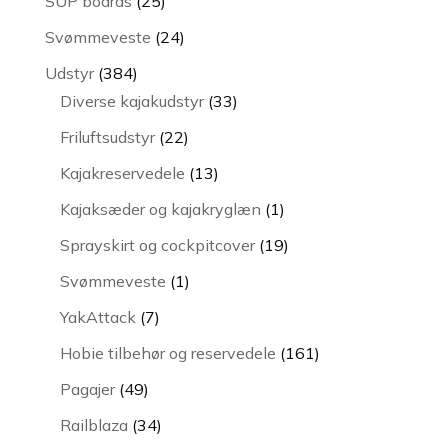
SUP boards
25
varer
24
Svømmeveste
24
varer
384
Udstyr
384
varer
33
Diverse kajakudstyr
33
varer
22
Friluftsudstyr
22
varer
13
Kajakreservedele
13
varer
1
Kajaksæder og kajakryglæn
1
vare
19
Sprayskirt og cockpitcover
19
varer
1
Svømmeveste
1
vare
7
YakAttack
7
varer
161
Hobie tilbehør og reservedele
161
varer
49
Pagajer
49
varer
34
Railblaza
34