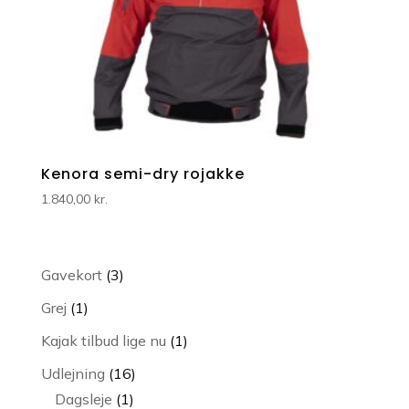
Kenora semi-dry rojakke
1.840,00
kr.
3
Gavekort
3
varer
1
Grej
1
vare
1
Kajak tilbud lige nu
1
vare
16
Udlejning
16
1
varer
Dagsleje
1