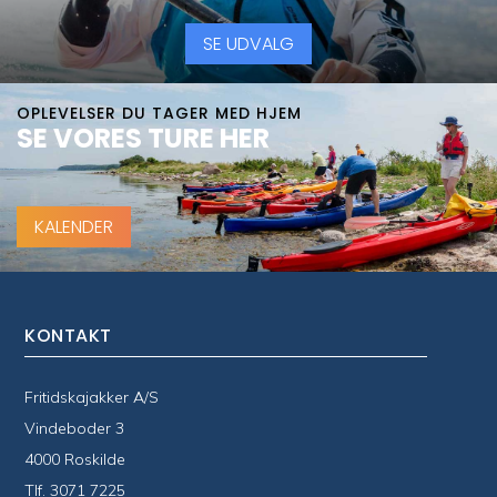
SE UDVALG
OPLEVELSER DU TAGER MED HJEM
SE VORES TURE HER
KALENDER
KONTAKT
Fritidskajakker A/S
Vindeboder 3
4000 Roskilde
Tlf.
3071 7225