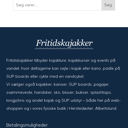
Søg
Fritidskajakker tilbyder kajak­ture, kajak­kurser og events på
vandet, hvor del­ta­ger­ne kan sejle i kajak eller kano, padle på
SUP boards eller cykle med en vand­cykel.
Vi sælger også kajak­ker, kanoer, SUP boards, pagajer,
svømme­veste, hand­sker, sko, bluser, bukser, splash­tops,
long­johns og andet kajak og SUP udstyr – både her på web­
shoppen og i vores fysiske butik i Her­sted­øster, Alberts­lund.
Betalingsmuligheder: