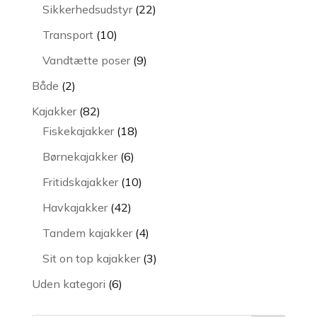
varer
22
Sikkerhedsudstyr
22
varer
10
Transport
10
varer
9
Vandtætte poser
9
varer
2
Både
2
varer
82
Kajakker
82
varer
18
Fiskekajakker
18
varer
6
Børnekajakker
6
varer
10
Fritidskajakker
10
varer
42
Havkajakker
42
varer
4
Tandem kajakker
4
varer
3
Sit on top kajakker
3
varer
6
Uden kategori
6
varer