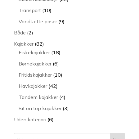
varer
10
Transport
10
varer
9
Vandtætte poser
9
varer
2
Både
2
varer
82
Kajakker
82
varer
18
Fiskekajakker
18
varer
6
Børnekajakker
6
varer
10
Fritidskajakker
10
varer
42
Havkajakker
42
varer
4
Tandem kajakker
4
varer
3
Sit on top kajakker
3
varer
6
Uden kategori
6
varer