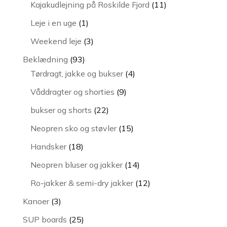
vare
11
Kajakudlejning på Roskilde Fjord
11
varer
1
Leje i en uge
1
vare
3
Weekend leje
3
varer
93
Beklædning
93
varer
4
Tørdragt, jakke og bukser
4
varer
9
Våddragter og shorties
9
varer
22
bukser og shorts
22
varer
15
Neopren sko og støvler
15
varer
18
Handsker
18
varer
14
Neopren bluser og jakker
14
varer
12
Ro-jakker & semi-dry jakker
12
varer
3
Kanoer
3
varer
25
SUP boards
25