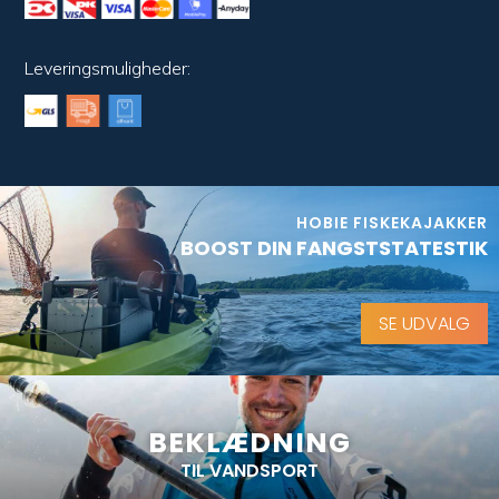
Leveringsmuligheder:
HOBIE FISKEKAJAKKER
BOOST DIN FANGSTSTATESTIK
SE UDVALG
BEKLÆDNING
TIL VANDSPORT