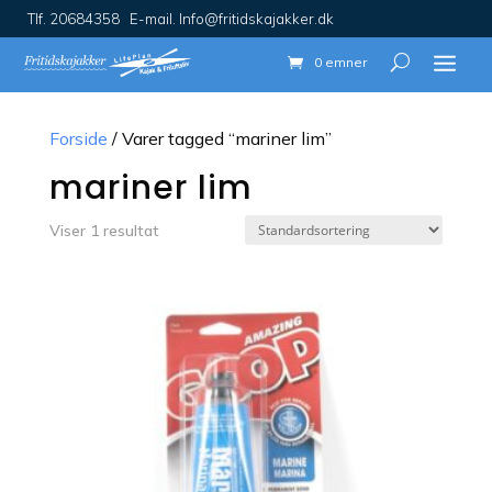
Tlf. 20684358 E-mail. Info@fritidskajakker.dk
0 emner
Forside
/ Varer tagged “mariner lim”
mariner lim
Viser 1 resultat