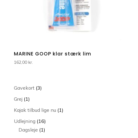
MARINE GOOP klar stærk lim
162,00
kr.
3
Gavekort
3
varer
1
Grej
1
vare
1
Kajak tilbud lige nu
1
vare
16
Udlejning
16
1
varer
Dagsleje
1