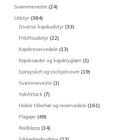
varer
24
Svømmeveste
24
varer
384
Udstyr
384
varer
33
Diverse kajakudstyr
33
varer
22
Friluftsudstyr
22
varer
13
Kajakreservedele
13
varer
1
Kajaksæder og kajakryglæn
1
vare
19
Sprayskirt og cockpitcover
19
varer
1
Svømmeveste
1
vare
7
YakAttack
7
varer
161
Hobie tilbehør og reservedele
161
varer
49
Pagajer
49
varer
34
Railblaza
34
varer
22
Sikkerhedsudstyr
22