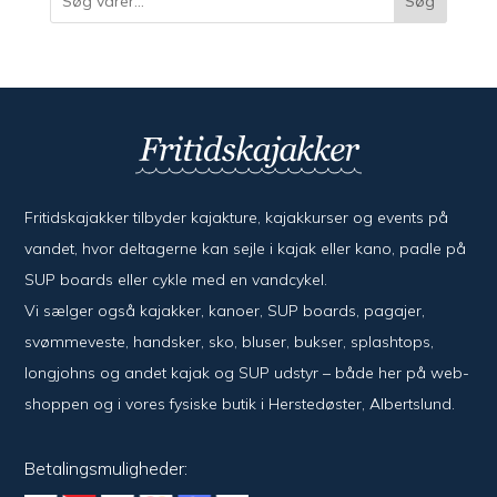
Søg
Fritidskajakker tilbyder kajak­ture, kajak­kurser og events på
vandet, hvor del­ta­ger­ne kan sejle i kajak eller kano, padle på
SUP boards eller cykle med en vand­cykel.
Vi sælger også kajak­ker, kanoer, SUP boards, pagajer,
svømme­veste, hand­sker, sko, bluser, bukser, splash­tops,
long­johns og andet kajak og SUP udstyr – både her på web­
shoppen og i vores fysiske butik i Her­sted­øster, Alberts­lund.
Betalingsmuligheder: