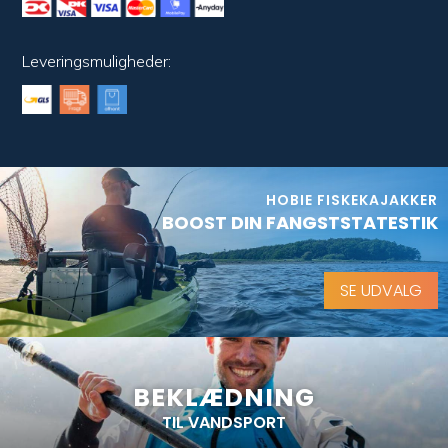
Leveringsmuligheder:
HOBIE FISKEKAJAKKER
BOOST DIN FANGSTSTATESTIK
SE UDVALG
BEKLÆDNING
TIL VANDSPORT