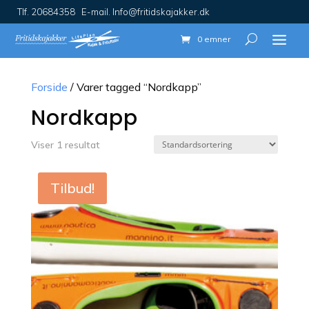
Tlf. 20684358 E-mail. Info@fritidskajakker.dk
0 emner
Forside
/ Varer tagged “Nordkapp”
Nordkapp
Viser 1 resultat
Tilbud!