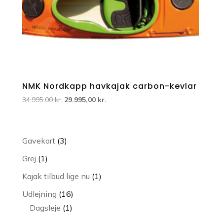
NMK Nordkapp havkajak carbon-kevlar
Den
Den
34.995,00
kr.
29.995,00
kr.
oprindelige
aktuelle
pris
pris
var:
er:
3
Gavekort
3
34.995,00 kr..
29.995,00 kr..
varer
1
Grej
1
vare
1
Kajak tilbud lige nu
1
vare
16
Udlejning
16
1
varer
Dagsleje
1