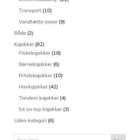
varer
10
Transport
10
varer
9
Vandtætte poser
9
varer
2
Både
2
varer
82
Kajakker
82
varer
18
Fiskekajakker
18
varer
6
Børnekajakker
6
varer
10
Fritidskajakker
10
varer
42
Havkajakker
42
varer
4
Tandem kajakker
4
varer
3
Sit on top kajakker
3
varer
6
Uden kategori
6
varer