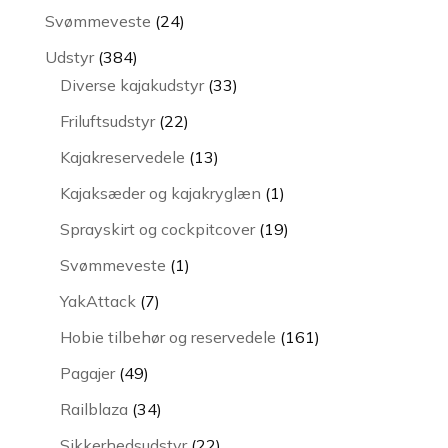
varer
24
Svømmeveste
24
varer
384
Udstyr
384
varer
33
Diverse kajakudstyr
33
varer
22
Friluftsudstyr
22
varer
13
Kajakreservedele
13
varer
1
Kajaksæder og kajakryglæn
1
vare
19
Sprayskirt og cockpitcover
19
varer
1
Svømmeveste
1
vare
7
YakAttack
7
varer
161
Hobie tilbehør og reservedele
161
varer
49
Pagajer
49
varer
34
Railblaza
34
varer
22
Sikkerhedsudstyr
22