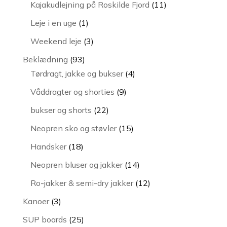
vare
11
Kajakudlejning på Roskilde Fjord
11
varer
1
Leje i en uge
1
vare
3
Weekend leje
3
varer
93
Beklædning
93
varer
4
Tørdragt, jakke og bukser
4
varer
9
Våddragter og shorties
9
varer
22
bukser og shorts
22
varer
15
Neopren sko og støvler
15
varer
18
Handsker
18
varer
14
Neopren bluser og jakker
14
varer
12
Ro-jakker & semi-dry jakker
12
varer
3
Kanoer
3
varer
25
SUP boards
25