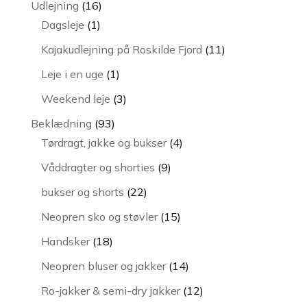
16
Udlejning
16
1
varer
Dagsleje
1
vare
11
Kajakudlejning på Roskilde Fjord
11
varer
1
Leje i en uge
1
vare
3
Weekend leje
3
varer
93
Beklædning
93
varer
4
Tørdragt, jakke og bukser
4
varer
9
Våddragter og shorties
9
varer
22
bukser og shorts
22
varer
15
Neopren sko og støvler
15
varer
18
Handsker
18
varer
14
Neopren bluser og jakker
14
varer
12
Ro-jakker & semi-dry jakker
12