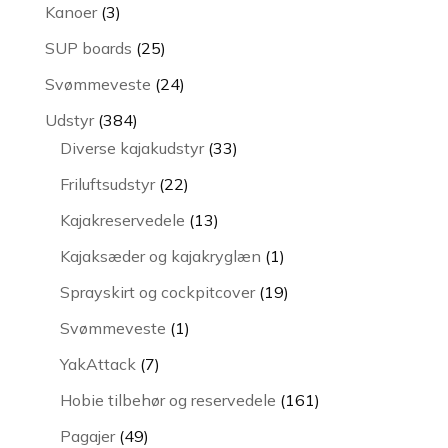
varer
3
Kanoer
3
varer
25
SUP boards
25
varer
24
Svømmeveste
24
varer
384
Udstyr
384
varer
33
Diverse kajakudstyr
33
varer
22
Friluftsudstyr
22
varer
13
Kajakreservedele
13
varer
1
Kajaksæder og kajakryglæn
1
vare
19
Sprayskirt og cockpitcover
19
varer
1
Svømmeveste
1
vare
7
YakAttack
7
varer
161
Hobie tilbehør og reservedele
161
varer
49
Pagajer
49