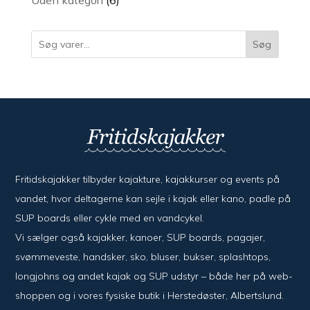
Uden kategori
6
varer
Søg
Fritidskajakker tilbyder kajak­ture, kajak­kurser og events på
vandet, hvor del­ta­ger­ne kan sejle i kajak eller kano, padle på
SUP boards eller cykle med en vand­cykel.
Vi sælger også kajak­ker, kanoer, SUP boards, pagajer,
svømme­veste, hand­sker, sko, bluser, bukser, splash­tops,
long­johns og andet kajak og SUP udstyr – både her på web­
shoppen og i vores fysiske butik i Her­sted­øster, Alberts­lund.