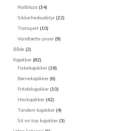
varer
34
Railblaza
34
varer
22
Sikkerhedsudstyr
22
varer
10
Transport
10
varer
9
Vandtætte poser
9
varer
2
Både
2
varer
82
Kajakker
82
varer
18
Fiskekajakker
18
varer
6
Børnekajakker
6
varer
10
Fritidskajakker
10
varer
42
Havkajakker
42
varer
4
Tandem kajakker
4
varer
3
Sit on top kajakker
3
varer
6