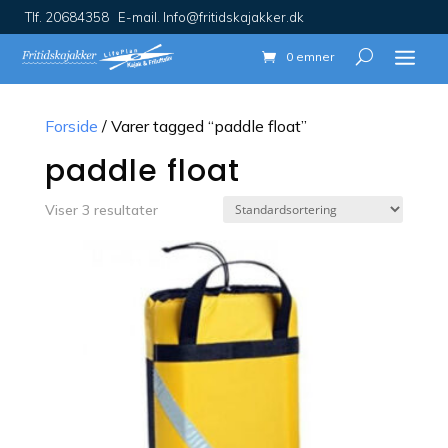
Tlf. 20684358 E-mail. Info@fritidskajakker.dk
0 emner
Forside
/ Varer tagged “paddle float”
paddle float
Viser 3 resultater