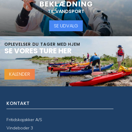
BEKLÆDNING
TIL VANDSPORT
SE UDVALG
OPLEVELSER DU TAGER MED HJEM
SE VORES TURE HER
KALENDER
KONTAKT
Fritidskajakker A/S
Vindeboder 3