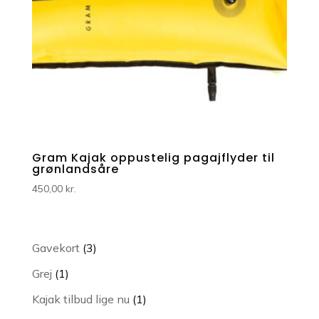
Gram Kajak oppustelig pagajflyder til
grønlandsåre
450,00
kr.
3
Gavekort
3
varer
1
Grej
1
vare
1
Kajak tilbud lige nu
1
vare