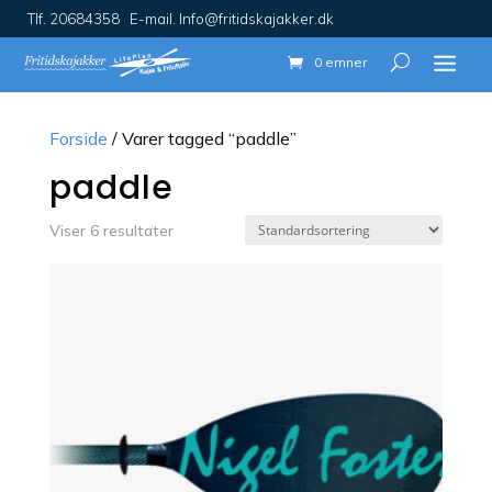
Tlf. 20684358 E-mail. Info@fritidskajakker.dk
0 emner
Forside
/ Varer tagged “paddle”
paddle
Viser 6 resultater