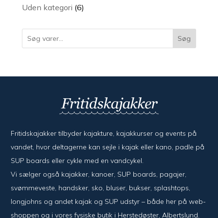
varer
6
Uden kategori
6
varer
Søg
Fritidskajakker tilbyder kajak­ture, kajak­kurser og events på
vandet, hvor del­ta­ger­ne kan sejle i kajak eller kano, padle på
SUP boards eller cykle med en vand­cykel.
Vi sælger også kajak­ker, kanoer, SUP boards, pagajer,
svømme­veste, hand­sker, sko, bluser, bukser, splash­tops,
long­johns og andet kajak og SUP udstyr – både her på web­
shoppen og i vores fysiske butik i Her­sted­øster, Alberts­lund.