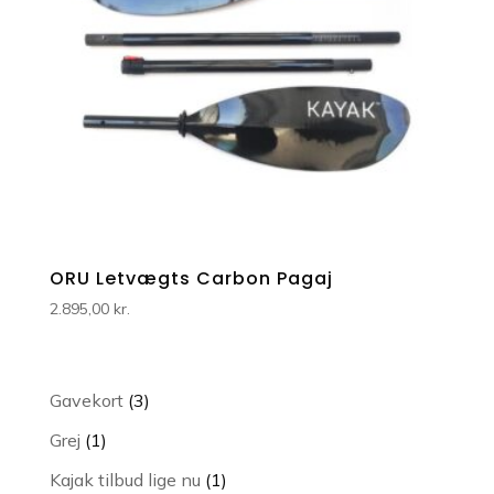
ORU Letvægts Carbon Pagaj
2.895,00
kr.
3
Gavekort
3
varer
1
Grej
1
vare
1
Kajak tilbud lige nu
1