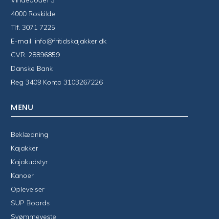
Vindeboder 3
4000 Roskilde
Tlf.
3071 7225
E-mail:
info@fritidskajakker.dk
CVR. 28896859
Danske Bank
Reg 3409 Konto 3103267226
MENU
Beklædning
Kajakker
Kajakudstyr
Kanoer
Oplevelser
SUP Boards
Svømmeveste