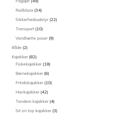
49
Pagajer
49
varer
34
Railblaza
34
varer
22
Sikkerhedsudstyr
22
varer
10
Transport
10
varer
9
Vandtætte poser
9
varer
2
Både
2
varer
82
Kajakker
82
varer
18
Fiskekajakker
18
varer
6
Børnekajakker
6
varer
10
Fritidskajakker
10
varer
42
Havkajakker
42
varer
4
Tandem kajakker
4
varer
3
Sit on top kajakker
3