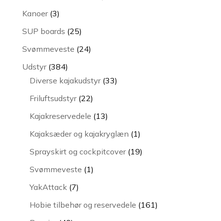
varer
3
Kanoer
3
varer
25
SUP boards
25
varer
24
Svømmeveste
24
varer
384
Udstyr
384
varer
33
Diverse kajakudstyr
33
varer
22
Friluftsudstyr
22
varer
13
Kajakreservedele
13
varer
1
Kajaksæder og kajakryglæn
1
vare
19
Sprayskirt og cockpitcover
19
varer
1
Svømmeveste
1
vare
7
YakAttack
7
varer
161
Hobie tilbehør og reservedele
161
varer