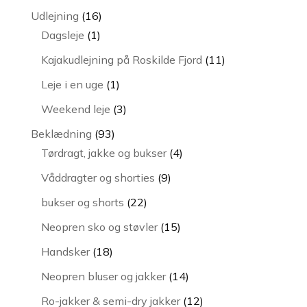
vare
16
Udlejning
16
1
varer
Dagsleje
1
vare
11
Kajakudlejning på Roskilde Fjord
11
varer
1
Leje i en uge
1
vare
3
Weekend leje
3
varer
93
Beklædning
93
varer
4
Tørdragt, jakke og bukser
4
varer
9
Våddragter og shorties
9
varer
22
bukser og shorts
22
varer
15
Neopren sko og støvler
15
varer
18
Handsker
18
varer
14
Neopren bluser og jakker
14
varer
12
Ro-jakker & semi-dry jakker
12