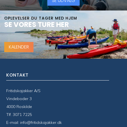
SE UDVALG
OPLEVELSER DU TAGER MED HJEM
SE VORES TURE HER
KALENDER
KONTAKT
Fritidskajakker A/S
Vindeboder 3
4000 Roskilde
Tlf.
3071 7225
E-mail:
info@fritidskajakker.dk