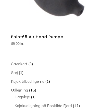
Point65 Air Hand Pumpe
69,00
kr.
3
Gavekort
3
varer
1
Grej
1
vare
1
Kajak tilbud lige nu
1
vare
16
Udlejning
16
1
varer
Dagsleje
1
vare
11
Kajakudlejning på Roskilde Fjord
11