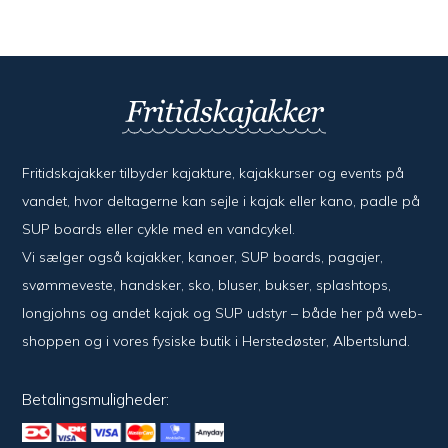
Fritidskajakker tilbyder kajak­ture, kajak­kurser og events på
vandet, hvor del­ta­ger­ne kan sejle i kajak eller kano, padle på
SUP boards eller cykle med en vand­cykel.
Vi sælger også kajak­ker, kanoer, SUP boards, pagajer,
svømme­veste, hand­sker, sko, bluser, bukser, splash­tops,
long­johns og andet kajak og SUP udstyr – både her på web­
shoppen og i vores fysiske butik i Her­sted­øster, Alberts­lund.
Betalingsmuligheder: