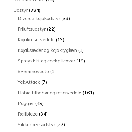
varer
384
Udstyr
384
varer
33
Diverse kajakudstyr
33
varer
22
Friluftsudstyr
22
varer
13
Kajakreservedele
13
varer
1
Kajaksæder og kajakryglæn
1
vare
19
Sprayskirt og cockpitcover
19
varer
1
Svømmeveste
1
vare
7
YakAttack
7
varer
161
Hobie tilbehør og reservedele
161
varer
49
Pagajer
49
varer
34
Railblaza
34
varer
22
Sikkerhedsudstyr
22