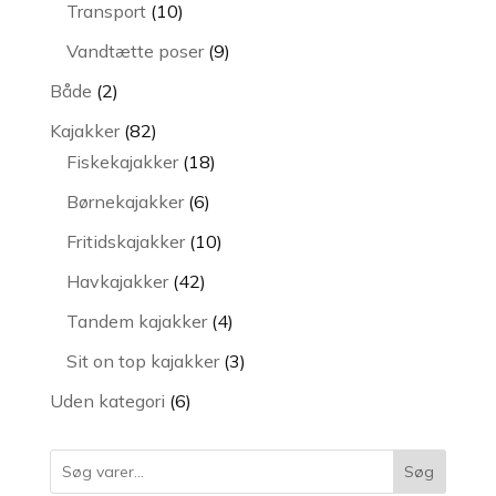
varer
10
Transport
10
varer
9
Vandtætte poser
9
varer
2
Både
2
varer
82
Kajakker
82
varer
18
Fiskekajakker
18
varer
6
Børnekajakker
6
varer
10
Fritidskajakker
10
varer
42
Havkajakker
42
varer
4
Tandem kajakker
4
varer
3
Sit on top kajakker
3
varer
6
Uden kategori
6
varer
Søg