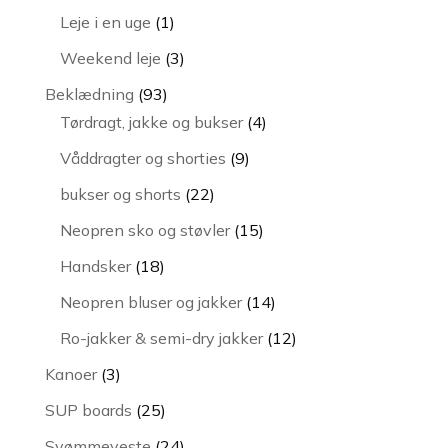
varer
1
Leje i en uge
1
vare
3
Weekend leje
3
varer
93
Beklædning
93
varer
4
Tørdragt, jakke og bukser
4
varer
9
Våddragter og shorties
9
varer
22
bukser og shorts
22
varer
15
Neopren sko og støvler
15
varer
18
Handsker
18
varer
14
Neopren bluser og jakker
14
varer
12
Ro-jakker & semi-dry jakker
12
varer
3
Kanoer
3
varer
25
SUP boards
25
varer
24
Svømmeveste
24