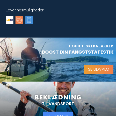
Leveringsmuligheder:
HOBIE FISKEKAJAKKER
BOOST DIN FANGSTSTATESTIK
SE UDVALG
BEKLÆDNING
TIL VANDSPORT