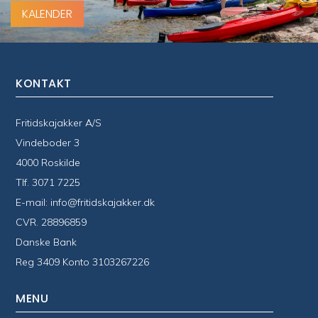
KALENDER
KONTAKT
Fritidskajakker A/S
Vindeboder 3
4000 Roskilde
Tlf.
3071 7225
E-mail:
info@fritidskajakker.dk
CVR. 28896859
Danske Bank
Reg 3409 Konto 3103267226
MENU