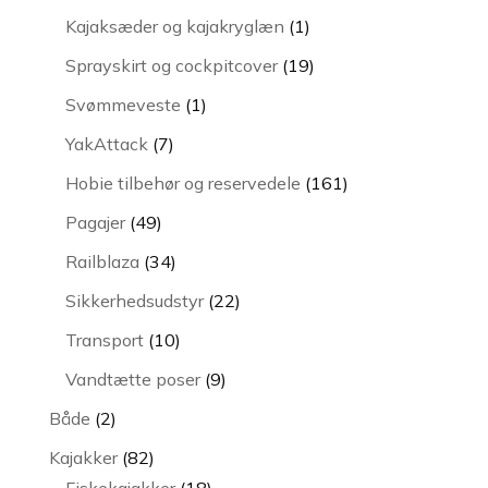
varer
1
Kajaksæder og kajakryglæn
1
vare
19
Sprayskirt og cockpitcover
19
varer
1
Svømmeveste
1
vare
7
YakAttack
7
varer
161
Hobie tilbehør og reservedele
161
varer
49
Pagajer
49
varer
34
Railblaza
34
varer
22
Sikkerhedsudstyr
22
varer
10
Transport
10
varer
9
Vandtætte poser
9
varer
2
Både
2
varer
82
Kajakker
82
varer
18
Fiskekajakker
18