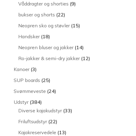
varer
9
Våddragter og shorties
9
varer
22
bukser og shorts
22
varer
15
Neopren sko og støvler
15
varer
18
Handsker
18
varer
14
Neopren bluser og jakker
14
varer
12
Ro-jakker & semi-dry jakker
12
varer
3
Kanoer
3
varer
25
SUP boards
25
varer
24
Svømmeveste
24
varer
384
Udstyr
384
varer
33
Diverse kajakudstyr
33
varer
22
Friluftsudstyr
22
varer
13
Kajakreservedele
13