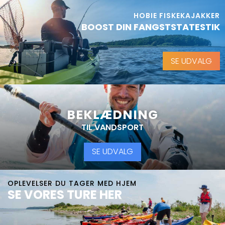
HOBIE FISKEKAJAKKER
BOOST DIN FANGSTSTATESTIK
SE UDVALG
BEKLÆDNING
TIL VANDSPORT
SE UDVALG
OPLEVELSER DU TAGER MED HJEM
SE VORES TURE HER