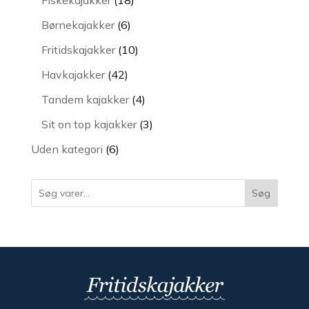
varer
6
Børnekajakker
6
varer
10
Fritidskajakker
10
varer
42
Havkajakker
42
varer
4
Tandem kajakker
4
varer
3
Sit on top kajakker
3
varer
6
Uden kategori
6
varer
Søg