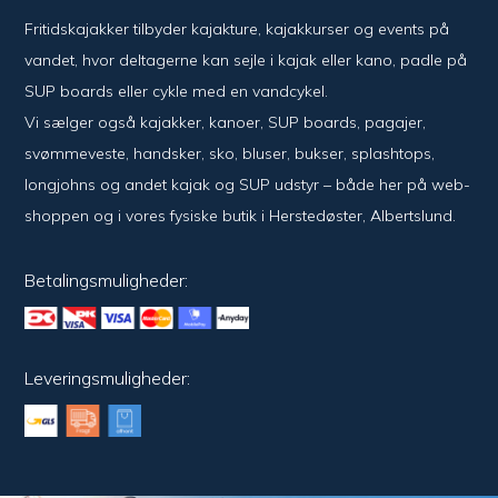
Fritidskajakker tilbyder kajak­ture, kajak­kurser og events på
vandet, hvor del­ta­ger­ne kan sejle i kajak eller kano, padle på
SUP boards eller cykle med en vand­cykel.
Vi sælger også kajak­ker, kanoer, SUP boards, pagajer,
svømme­veste, hand­sker, sko, bluser, bukser, splash­tops,
long­johns og andet kajak og SUP udstyr – både her på web­
shoppen og i vores fysiske butik i Her­sted­øster, Alberts­lund.
Betalingsmuligheder:
Leveringsmuligheder: