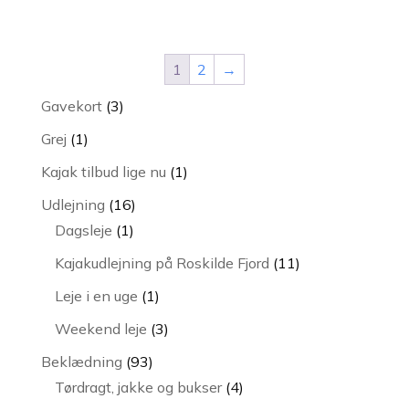
1
2
→
3
Gavekort
3
varer
1
Grej
1
vare
1
Kajak tilbud lige nu
1
vare
16
Udlejning
16
1
varer
Dagsleje
1
vare
11
Kajakudlejning på Roskilde Fjord
11
varer
1
Leje i en uge
1
vare
3
Weekend leje
3
varer
93
Beklædning
93
varer
4
Tørdragt, jakke og bukser
4