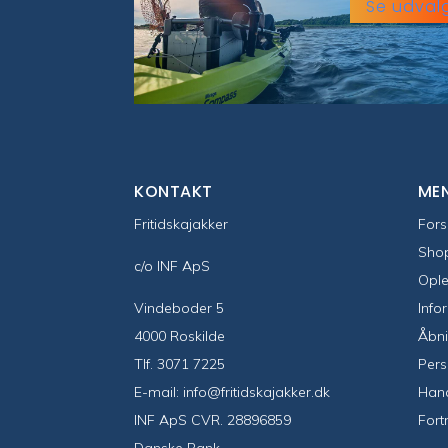
Se udval
KONTAKT
ME
Fritidskajakker
Fors
Sho
c/o INF ApS
Ople
Vindeboder 5
Info
4000 Roskilde
Åbni
Tlf.
3071 7225
Pers
E-mail:
info@fritidskajakker.dk
Hand
INF ApS CVR. 28896859
Fort
Danske Bank