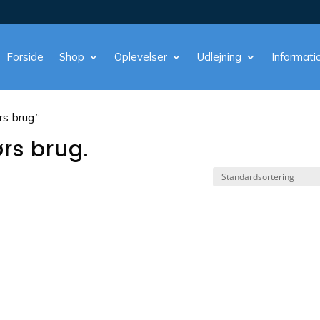
Forside
Shop
Oplevelser
Udlejning
Informati
rs brug.”
rs brug.