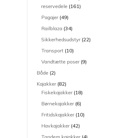
161
reservedele
161
varer
49
Pagajer
49
varer
34
Railblaza
34
varer
22
Sikkerhedsudstyr
22
varer
10
Transport
10
varer
9
Vandtætte poser
9
varer
2
Både
2
varer
82
Kajakker
82
varer
18
Fiskekajakker
18
varer
6
Børnekajakker
6
varer
10
Fritidskajakker
10
varer
42
Havkajakker
42
varer
4
Tandem kajakker
4