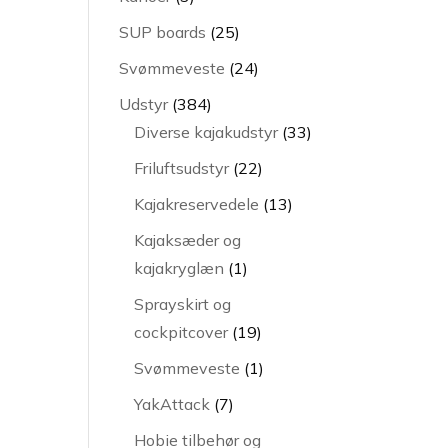
varer
25
SUP boards
25
varer
24
Svømmeveste
24
varer
384
Udstyr
384
varer
33
Diverse kajakudstyr
33
varer
22
Friluftsudstyr
22
varer
13
Kajakreservedele
13
varer
Kajaksæder og
1
kajakryglæn
1
vare
Sprayskirt og
19
cockpitcover
19
varer
1
Svømmeveste
1
vare
7
YakAttack
7
varer
Hobie tilbehør og