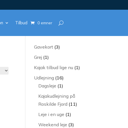
on
Tilbud
0 emner
3
Gavekort
3
varer
1
Grej
1
vare
1
Kajak tilbud lige nu
1
vare
16
Udlejning
16
1
varer
Dagsleje
1
vare
Kajakudlejning på
11
Roskilde Fjord
11
varer
1
Leje i en uge
1
vare
3
Weekend leje
3