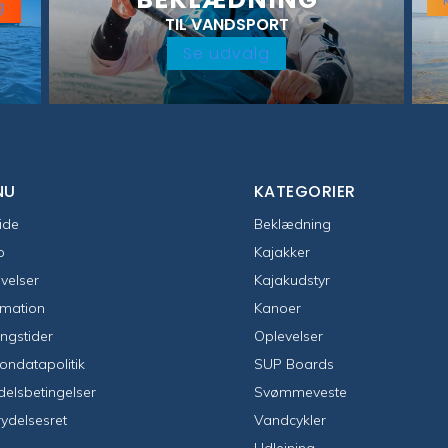
g
TIL VANDSPORT
Se udvalg
NU
KATEGORIER
ide
Beklædning
p
Kajakker
velser
Kajakudstyr
rmation
Kanoer
ngstider
Oplevelser
ondatapolitik
SUP Boards
elsbetingelser
Svømmeveste
rydelsesret
Vandcykler
Udlejning