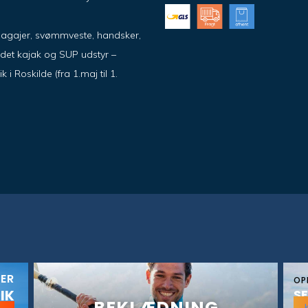
pagajer, svømmveste, handsker,
ndet kajak og SUP udstyr –
 Roskilde (fra 1.maj til 1.
KER
OP
IK
SE
BEKLÆDNING