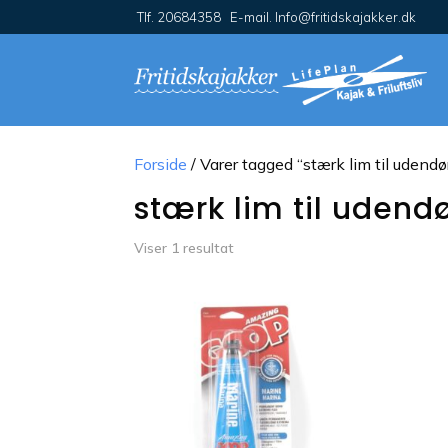
Tlf. 20684358 E-mail. Info@fritidskajakker.dk
Forside
/ Varer tagged “stærk lim til udendø
stærk lim til udendø
Viser 1 resultat