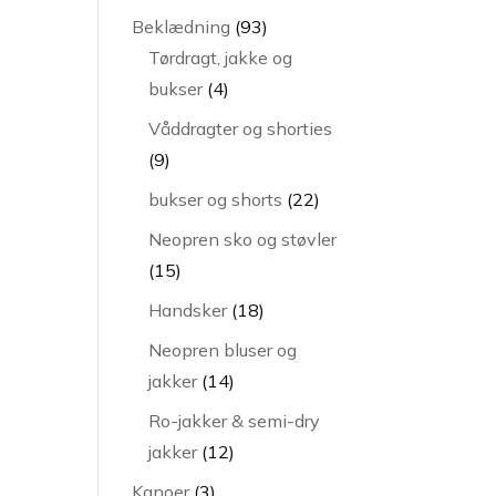
varer
93
Beklædning
93
varer
Tørdragt, jakke og
4
bukser
4
varer
Våddragter og shorties
9
9
varer
22
bukser og shorts
22
varer
Neopren sko og støvler
15
15
varer
18
Handsker
18
varer
Neopren bluser og
14
jakker
14
varer
Ro-jakker & semi-dry
12
jakker
12
varer
3
Kanoer
3