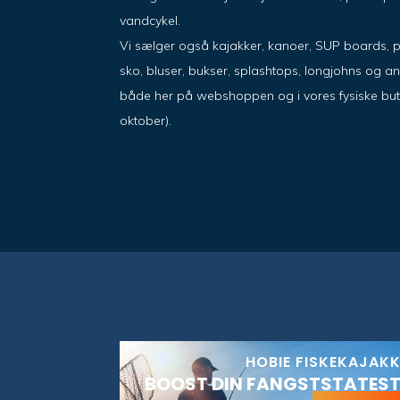
vandcykel.
Vi sælger også kajakker, kanoer, SUP boards, 
sko, bluser, bukser, splashtops, longjohns og a
både her på webshoppen og i vores fysiske butik i
oktober).
HOBIE FISKEKAJAK
BOOST DIN FANGSTSTATEST