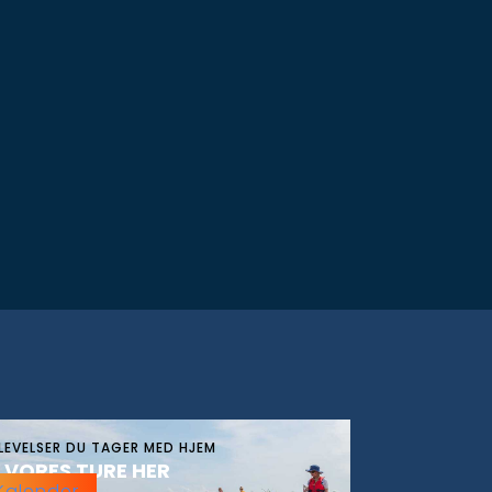
LEVELSER DU TAGER MED HJEM
 VORES TURE HER
Kalender