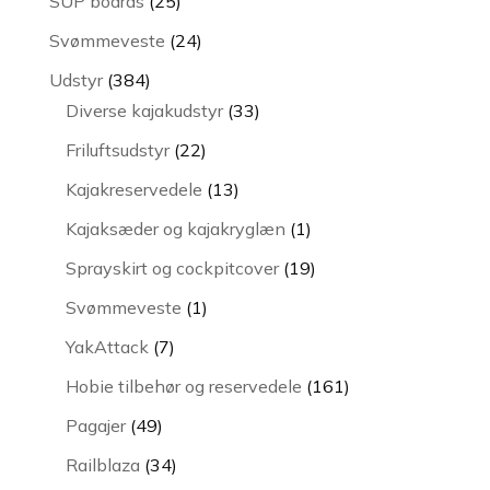
25
SUP boards
25
varer
24
Svømmeveste
24
varer
384
Udstyr
384
varer
33
Diverse kajakudstyr
33
varer
22
Friluftsudstyr
22
varer
13
Kajakreservedele
13
varer
1
Kajaksæder og kajakryglæn
1
vare
19
Sprayskirt og cockpitcover
19
varer
1
Svømmeveste
1
vare
7
YakAttack
7
varer
161
Hobie tilbehør og reservedele
161
varer
49
Pagajer
49
varer
34
Railblaza
34