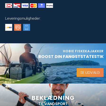
Leveringsmuligheder:
HOBIE FISKEKAJAKKER
BOOST DIN FANGSTSTATESTIK
SE UDVALG
BEKLÆDNING
TIL VANDSPORT