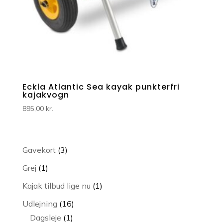
Eckla Atlantic Sea kayak punkterfri
kajakvogn
895,00
kr.
3
Gavekort
3
varer
1
Grej
1
vare
1
Kajak tilbud lige nu
1
vare
16
Udlejning
16
1
varer
Dagsleje
1