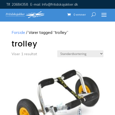
Tlf. 20684358 E-mail. Info@fritidskajakker.dk
0 emner
Forside
/ Varer tagged “trolley”
trolley
Viser 1 resultat