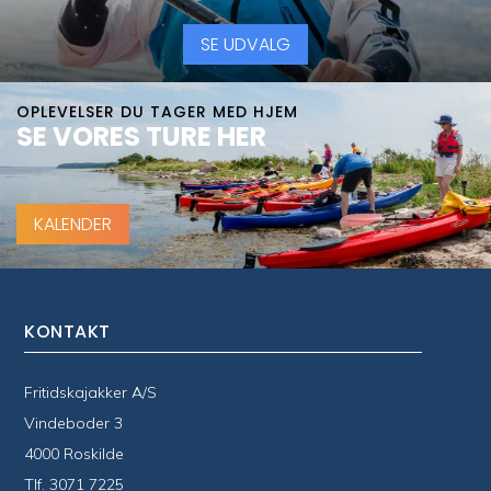
SE UDVALG
OPLEVELSER DU TAGER MED HJEM
SE VORES TURE HER
KALENDER
KONTAKT
Fritidskajakker A/S
Vindeboder 3
4000 Roskilde
Tlf.
3071 7225