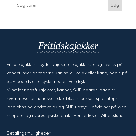
Søg
Fritidskajakker tilbyder kajak­ture, kajak­kurser og events på
vandet, hvor del­ta­ger­ne kan sejle i kajak eller kano, padle på
SUP boards eller cykle med en vand­cykel.
Vi sælger også kajak­ker, kanoer, SUP boards, pagajer,
svømme­veste, hand­sker, sko, bluser, bukser, splash­tops,
long­johns og andet kajak og SUP udstyr – både her på web­
shoppen og i vores fysiske butik i Her­sted­øster, Alberts­lund.
Betalingsmuligheder: