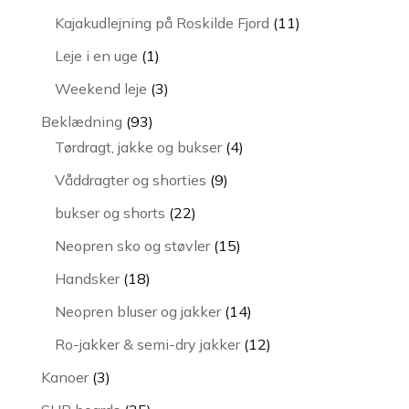
vare
11
Kajakudlejning på Roskilde Fjord
11
varer
1
Leje i en uge
1
vare
3
Weekend leje
3
varer
93
Beklædning
93
varer
4
Tørdragt, jakke og bukser
4
varer
9
Våddragter og shorties
9
varer
22
bukser og shorts
22
varer
15
Neopren sko og støvler
15
varer
18
Handsker
18
varer
14
Neopren bluser og jakker
14
varer
12
Ro-jakker & semi-dry jakker
12
varer
3
Kanoer
3
varer