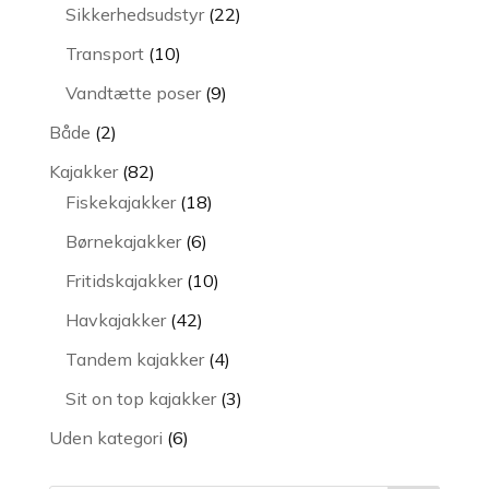
varer
22
Sikkerhedsudstyr
22
varer
10
Transport
10
varer
9
Vandtætte poser
9
varer
2
Både
2
varer
82
Kajakker
82
varer
18
Fiskekajakker
18
varer
6
Børnekajakker
6
varer
10
Fritidskajakker
10
varer
42
Havkajakker
42
varer
4
Tandem kajakker
4
varer
3
Sit on top kajakker
3
varer
6
Uden kategori
6
varer