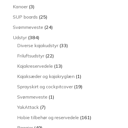
varer
3
Kanoer
3
varer
25
SUP boards
25
varer
24
Svømmeveste
24
varer
384
Udstyr
384
varer
33
Diverse kajakudstyr
33
varer
22
Friluftsudstyr
22
varer
13
Kajakreservedele
13
varer
1
Kajaksæder og kajakryglæn
1
vare
19
Sprayskirt og cockpitcover
19
varer
1
Svømmeveste
1
vare
7
YakAttack
7
varer
161
Hobie tilbehør og reservedele
161
varer
49
Pagajer
49