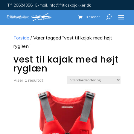
Tlf. 20684358 E-mail. Info@fritidskajakker.dk
0 emner
Forside
/ Varer tagged “vest til kajak med højt
ryglæn”
vest til kajak med højt
ryglæn
Viser 1 resultat