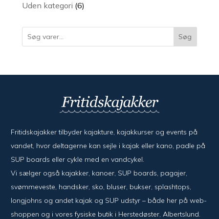
varer
6
Uden kategori
6
varer
Søg
Fritidskajakker tilbyder kajak­ture, kajak­kurser og events på
vandet, hvor del­ta­ger­ne kan sejle i kajak eller kano, padle på
SUP boards eller cykle med en vand­cykel.
Vi sælger også kajak­ker, kanoer, SUP boards, pagajer,
svømme­veste, hand­sker, sko, bluser, bukser, splash­tops,
long­johns og andet kajak og SUP udstyr – både her på web­
shoppen og i vores fysiske butik i Her­sted­øster, Alberts­lund.