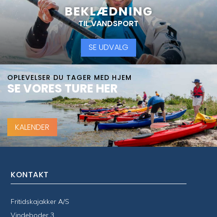
BEKLÆDNING
TIL VANDSPORT
SE UDVALG
OPLEVELSER DU TAGER MED HJEM
SE VORES TURE HER
KALENDER
KONTAKT
Fritidskajakker A/S
Vindeboder 3