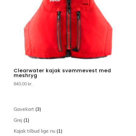
Clearwater kajak svømmevest med
meshryg
840,00
kr.
3
Gavekort
3
varer
1
Grej
1
vare
1
Kajak tilbud lige nu
1