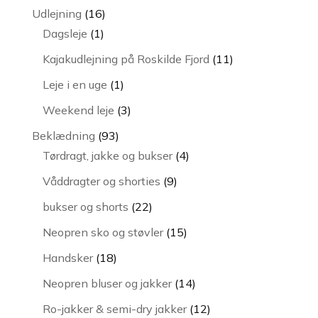
vare
16
Udlejning
16
1
varer
Dagsleje
1
vare
11
Kajakudlejning på Roskilde Fjord
11
varer
1
Leje i en uge
1
vare
3
Weekend leje
3
varer
93
Beklædning
93
varer
4
Tørdragt, jakke og bukser
4
varer
9
Våddragter og shorties
9
varer
22
bukser og shorts
22
varer
15
Neopren sko og støvler
15
varer
18
Handsker
18
varer
14
Neopren bluser og jakker
14
varer
12
Ro-jakker & semi-dry jakker
12