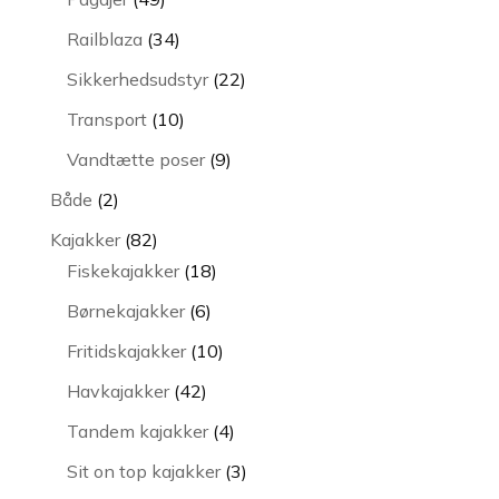
varer
34
Railblaza
34
varer
22
Sikkerhedsudstyr
22
varer
10
Transport
10
varer
9
Vandtætte poser
9
varer
2
Både
2
varer
82
Kajakker
82
varer
18
Fiskekajakker
18
varer
6
Børnekajakker
6
varer
10
Fritidskajakker
10
varer
42
Havkajakker
42
varer
4
Tandem kajakker
4
varer
3
Sit on top kajakker
3