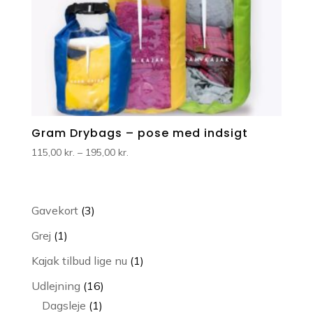
Gram Drybags – pose med indsigt
Prisinterval:
115,00
kr.
–
195,00
kr.
115,00 kr.
til
195,00 kr.
3
Gavekort
3
varer
1
Grej
1
vare
1
Kajak tilbud lige nu
1
vare
16
Udlejning
16
1
varer
Dagsleje
1