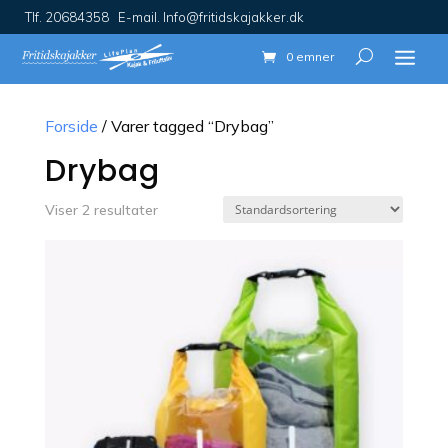
Tlf. 20684358 E-mail. Info@fritidskajakker.dk
0 emner
Forside
/ Varer tagged “Drybag”
Drybag
Viser 2 resultater