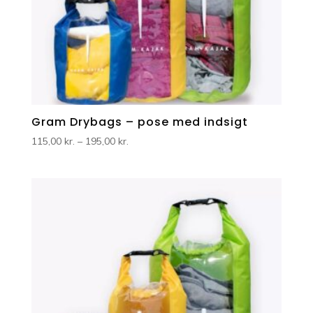
Gram Drybags – pose med indsigt
Prisinterval:
115,00
kr.
–
195,00
kr.
115,00 kr.
til
195,00 kr.