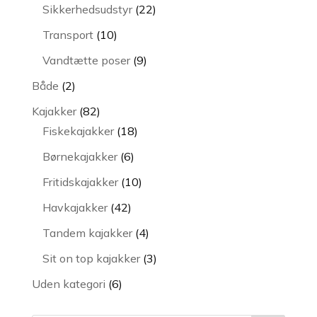
varer
22
Sikkerhedsudstyr
22
varer
10
Transport
10
varer
9
Vandtætte poser
9
varer
2
Både
2
varer
82
Kajakker
82
varer
18
Fiskekajakker
18
varer
6
Børnekajakker
6
varer
10
Fritidskajakker
10
varer
42
Havkajakker
42
varer
4
Tandem kajakker
4
varer
3
Sit on top kajakker
3
varer
6
Uden kategori
6
varer