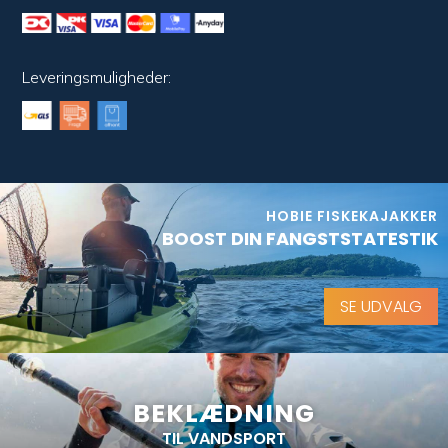
Leveringsmuligheder:
HOBIE FISKEKAJAKKER
BOOST DIN FANGSTSTATESTIK
SE UDVALG
BEKLÆDNING
TIL VANDSPORT