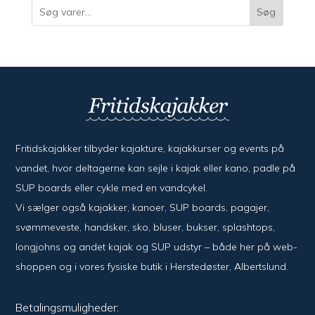
Søg
Fritidskajakker tilbyder kajak­ture, kajak­kurser og events på
vandet, hvor del­ta­ger­ne kan sejle i kajak eller kano, padle på
SUP boards eller cykle med en vand­cykel.
Vi sælger også kajak­ker, kanoer, SUP boards, pagajer,
svømme­veste, hand­sker, sko, bluser, bukser, splash­tops,
long­johns og andet kajak og SUP udstyr – både her på web­
shoppen og i vores fysiske butik i Her­sted­øster, Alberts­lund.
Betalingsmuligheder: