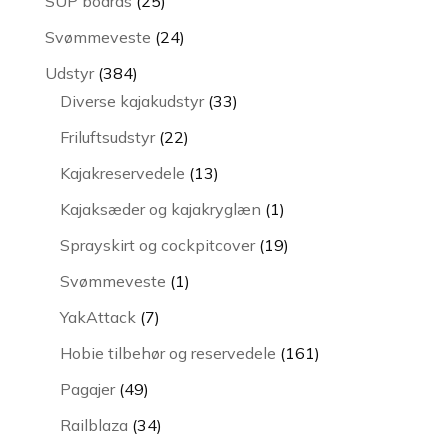
SUP boards
25
varer
24
Svømmeveste
24
varer
384
Udstyr
384
varer
33
Diverse kajakudstyr
33
varer
22
Friluftsudstyr
22
varer
13
Kajakreservedele
13
varer
1
Kajaksæder og kajakryglæn
1
vare
19
Sprayskirt og cockpitcover
19
varer
1
Svømmeveste
1
vare
7
YakAttack
7
varer
161
Hobie tilbehør og reservedele
161
varer
49
Pagajer
49
varer
34
Railblaza
34