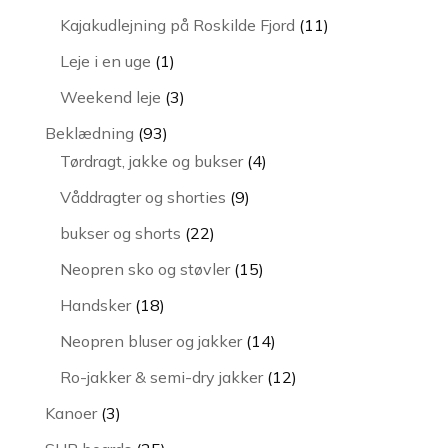
vare
11
Kajakudlejning på Roskilde Fjord
11
varer
1
Leje i en uge
1
vare
3
Weekend leje
3
varer
93
Beklædning
93
varer
4
Tørdragt, jakke og bukser
4
varer
9
Våddragter og shorties
9
varer
22
bukser og shorts
22
varer
15
Neopren sko og støvler
15
varer
18
Handsker
18
varer
14
Neopren bluser og jakker
14
varer
12
Ro-jakker & semi-dry jakker
12
varer
3
Kanoer
3
varer
25