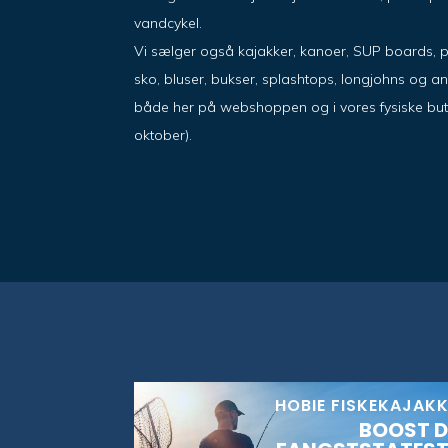
vandcykel.
Vi sælger også kajakker, kanoer, SUP boards, 
sko, bluser, bukser, splashtops, longjohns og a
både her på webshoppen og i vores fysiske butik i
oktober).
HOBIE FISKEKAJAK
BOOST D