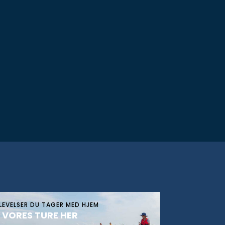
LEVELSER DU TAGER MED HJEM
 VORES TURE HER