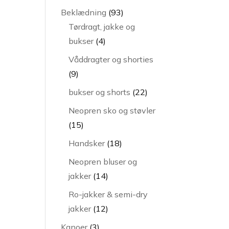
varer
93
Beklædning
93
varer
Tørdragt, jakke og
4
bukser
4
varer
Våddragter og shorties
9
9
varer
22
bukser og shorts
22
varer
Neopren sko og støvler
15
15
varer
18
Handsker
18
varer
Neopren bluser og
14
jakker
14
varer
Ro-jakker & semi-dry
12
jakker
12
varer
3
Kanoer
3