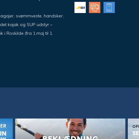
pagajer, svømmveste, handsker,
ndet kajak og SUP udstyr –
 Roskilde (fra 1.maj til 1.
KER
OP
IN
SE
BEKLÆDNING