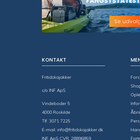
FANGSTSTATEST
Se udval
KONTAKT
ME
Fritidskajakker
Fors
Sho
c/o INF ApS
Ople
Vindeboder 5
Info
4000 Roskilde
Åbni
Tlf.
3071 7225
Pers
E-mail:
info@fritidskajakker.dk
Hand
INF ApS CVR. 28896859
Fort