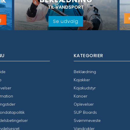
IK
TIL VANDSPORT
g
Se udvalg
NU
KATEGORIER
ide
Beklædning
p
Kajakker
velser
Kajakudstyr
rmation
Kanoer
ngstider
Oplevelser
ondatapolitik
SUP Boards
elsbetingelser
Svømmeveste
rydelsesret
Vandcykler