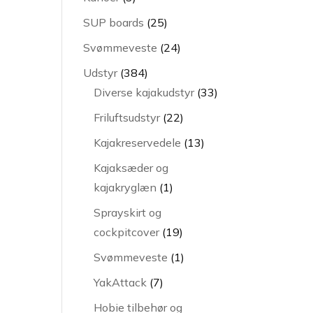
varer
25
SUP boards
25
varer
24
Svømmeveste
24
varer
384
Udstyr
384
varer
33
Diverse kajakudstyr
33
varer
22
Friluftsudstyr
22
varer
13
Kajakreservedele
13
varer
Kajaksæder og
1
kajakryglæn
1
vare
Sprayskirt og
19
cockpitcover
19
varer
1
Svømmeveste
1
vare
7
YakAttack
7
varer
Hobie tilbehør og