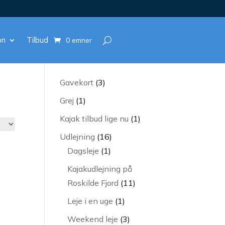
on
Tilbud
0 emner
3
Gavekort
3
varer
1
Grej
1
vare
1
Kajak tilbud lige nu
1
vare
16
Udlejning
16
1
varer
Dagsleje
1
vare
Kajakudlejning på
11
Roskilde Fjord
11
varer
1
Leje i en uge
1
vare
3
Weekend leje
3