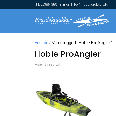
Tlf. 20684358 E-mail. Info@fritidskajakker.dk
Forside
/ Varer tagged “Hobie ProAngler”
Hobie ProAngler
Viser 1 resultat