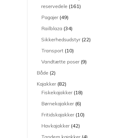
161
reservedele
161
varer
49
Pagajer
49
varer
34
Railblaza
34
varer
22
Sikkerhedsudstyr
22
varer
10
Transport
10
varer
9
Vandtætte poser
9
varer
2
Både
2
varer
82
Kajakker
82
varer
18
Fiskekajakker
18
varer
6
Børnekajakker
6
varer
10
Fritidskajakker
10
varer
42
Havkajakker
42
varer
4
Tandem kajakker
4