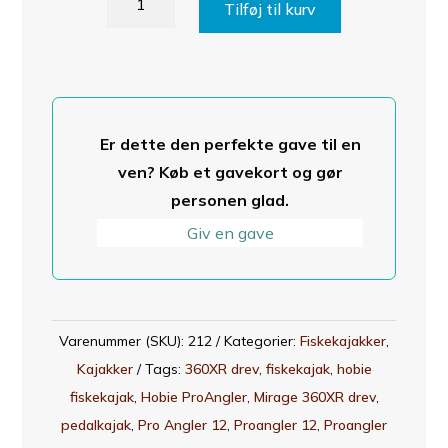
Tilføj til kurv
12
fiskekajak
med
Mirage
360XR
Er dette den perfekte gave til en
drev
ven? Køb et gavekort og gør
antal
personen glad.
Giv en gave
Varenummer (SKU):
212
Kategorier:
Fiskekajakker
,
Kajakker
Tags:
360XR drev
,
fiskekajak
,
hobie
fiskekajak
,
Hobie ProAngler
,
Mirage 360XR drev
,
pedalkajak
,
Pro Angler 12
,
Proangler 12
,
Proangler