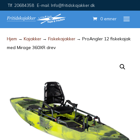
Tlf. 20684358 E-mail. Info@fritidskajakker.dk
0 emner
Hjem
→
Kajakker
→
Fiskekajakker
→ ProAngler 12 fiskekajak
med Mirage 360XR drev