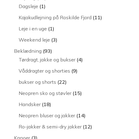
1
varer
Dagsleje
1
vare
11
Kajakudlejning på Roskilde Fjord
11
varer
1
Leje i en uge
1
vare
3
Weekend leje
3
varer
93
Beklædning
93
varer
4
Tørdragt, jakke og bukser
4
varer
9
Våddragter og shorties
9
varer
22
bukser og shorts
22
varer
15
Neopren sko og støvler
15
varer
18
Handsker
18
varer
14
Neopren bluser og jakker
14
varer
12
Ro-jakker & semi-dry jakker
12
varer
3
Kanoer
3