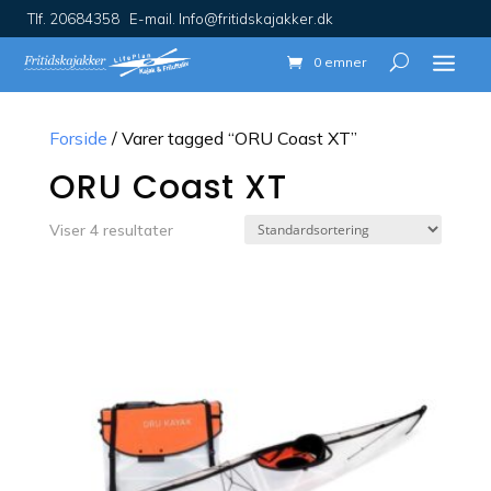
Tlf. 20684358 E-mail. Info@fritidskajakker.dk
0 emner
Forside
/ Varer tagged “ORU Coast XT”
ORU Coast XT
Viser 4 resultater