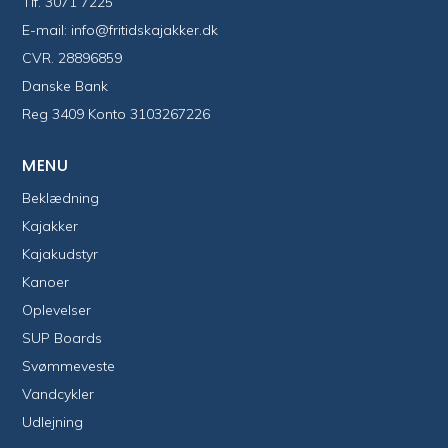
Tlf.
3071 7225
E-mail:
info@fritidskajakker.dk
CVR. 28896859
Danske Bank
Reg 3409 Konto 3103267226
MENU
Beklædning
Kajakker
Kajakudstyr
Kanoer
Oplevelser
SUP Boards
Svømmeveste
Vandcykler
Udlejning