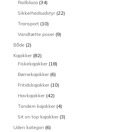
34
Railblaza
34
varer
22
Sikkerhedsudstyr
22
varer
10
Transport
10
varer
9
Vandtætte poser
9
varer
2
Både
2
varer
82
Kajakker
82
varer
18
Fiskekajakker
18
varer
6
Børnekajakker
6
varer
10
Fritidskajakker
10
varer
42
Havkajakker
42
varer
4
Tandem kajakker
4
varer
3
Sit on top kajakker
3
varer
6
Uden kategori
6