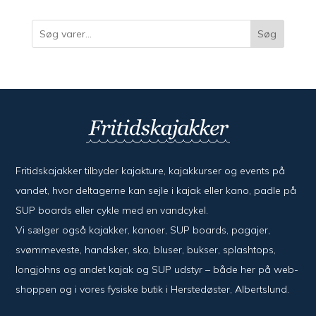
varer
Søg
Fritidskajakker tilbyder kajak­ture, kajak­kurser og events på
vandet, hvor del­ta­ger­ne kan sejle i kajak eller kano, padle på
SUP boards eller cykle med en vand­cykel.
Vi sælger også kajak­ker, kanoer, SUP boards, pagajer,
svømme­veste, hand­sker, sko, bluser, bukser, splash­tops,
long­johns og andet kajak og SUP udstyr – både her på web­
shoppen og i vores fysiske butik i Her­sted­øster, Alberts­lund.