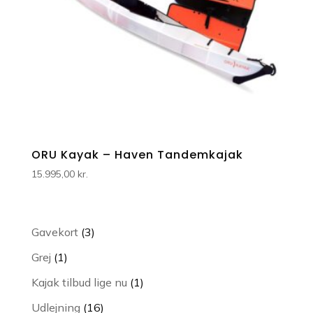
ORU Kayak – Haven Tandemkajak
15.995,00
kr.
3
Gavekort
3
varer
1
Grej
1
vare
1
Kajak tilbud lige nu
1
vare
16
Udlejning
16