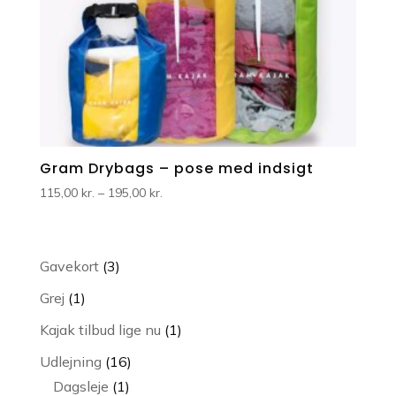
Gram Drybags – pose med indsigt
Prisinterval:
115,00
kr.
–
195,00
kr.
115,00 kr.
til
195,00 kr.
3
Gavekort
3
varer
1
Grej
1
vare
1
Kajak tilbud lige nu
1
vare
16
Udlejning
16
1
varer
Dagsleje
1