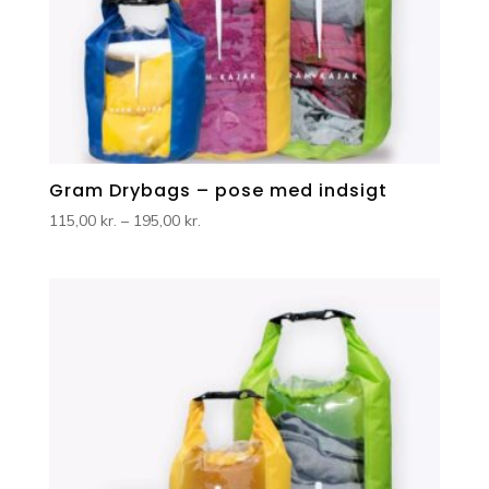
Gram Drybags – pose med indsigt
Prisinterval:
115,00
kr.
–
195,00
kr.
115,00 kr.
til
195,00 kr.