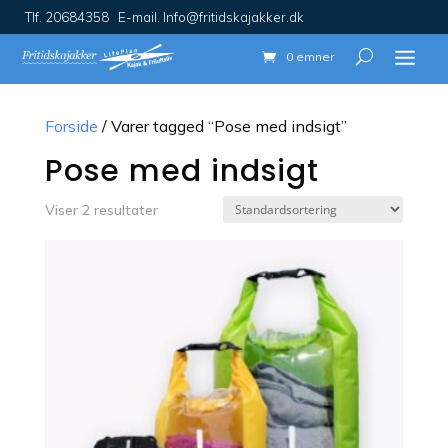
Tlf. 20684358 E-mail. Info@fritidskajakker.dk
0 emner
Forside
/ Varer tagged “Pose med indsigt”
Pose med indsigt
Viser 2 resultater