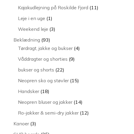
vare
11
Kajakudlejning på Roskilde Fjord
11
varer
1
Leje i en uge
1
vare
3
Weekend leje
3
varer
93
Beklædning
93
varer
4
Tørdragt, jakke og bukser
4
varer
9
Våddragter og shorties
9
varer
22
bukser og shorts
22
varer
15
Neopren sko og støvler
15
varer
18
Handsker
18
varer
14
Neopren bluser og jakker
14
varer
12
Ro-jakker & semi-dry jakker
12
varer
3
Kanoer
3
varer
25