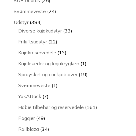
SUP boards
25
varer
24
Svømmeveste
24
varer
384
Udstyr
384
varer
33
Diverse kajakudstyr
33
varer
22
Friluftsudstyr
22
varer
13
Kajakreservedele
13
varer
1
Kajaksæder og kajakryglæn
1
vare
19
Sprayskirt og cockpitcover
19
varer
1
Svømmeveste
1
vare
7
YakAttack
7
varer
161
Hobie tilbehør og reservedele
161
varer
49
Pagajer
49
varer
34
Railblaza
34