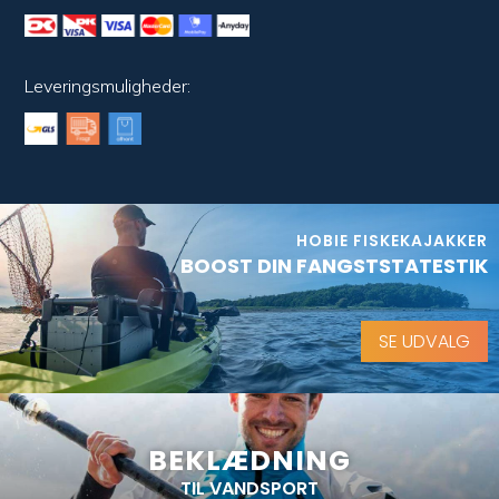
Leveringsmuligheder:
HOBIE FISKEKAJAKKER
BOOST DIN FANGSTSTATESTIK
SE UDVALG
BEKLÆDNING
TIL VANDSPORT