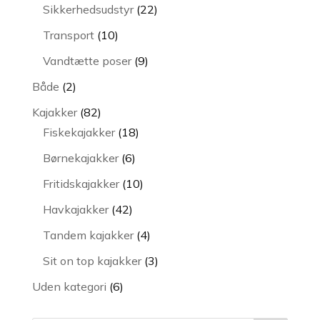
varer
22
Sikkerhedsudstyr
22
varer
10
Transport
10
varer
9
Vandtætte poser
9
varer
2
Både
2
varer
82
Kajakker
82
varer
18
Fiskekajakker
18
varer
6
Børnekajakker
6
varer
10
Fritidskajakker
10
varer
42
Havkajakker
42
varer
4
Tandem kajakker
4
varer
3
Sit on top kajakker
3
varer
6
Uden kategori
6
varer