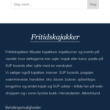
Søg
Fritidskajakker tilbyder kajak­ture, kajak­kurser og events på
vandet, hvor del­ta­ger­ne kan sejle i kajak eller kano, padle på
SUP boards eller cykle med en vand­cykel.
Vi sælger også kajak­ker, kanoer, SUP boards, pagajer,
svømme­veste, hand­sker, sko, bluser, bukser, splash­tops,
long­johns og andet kajak og SUP udstyr – både her på web­
shoppen og i vores fysiske butik i Her­sted­øster, Alberts­lund.
Betalingsmuligheder: